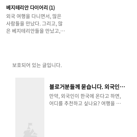
베지테리안 다이어리 (1)
외국 여행을 다니면서, 많은
사람들을 만났다. 그리고, 많
은 베지테리안들을 만났고,
그들과 함께 동행한 적도 많
다. 그러면서 생각해봤다. 한
국에서 베지테리안은 생활하
는데 불편할 것 같다는 생각.
보호되어 있는 글입니다.
삽겹살에 소주, 김치찌게, 된
장찌개 등등... 그리고 한국에
가면, 베지테리안으로 한 번
블로거분들께 묻습니다. 외국인
살아봐야 겠다고 생각했다.
에게 추천할만한 한국의 여행
만약, 외국인이 한국에 온다고 하면,
얼마나 불편(?)할까를 생각하
지?
어디를 추천하고 싶나요? 여행을 하
며. - 2년 전, 인사동 입구에
다보면, 외국인들을 많이 만납니다.
있는 한 편의점에서 주말에
한국에 가 봤다는 외국인, 한국에 갈
일을 한 적이 있다. 세X일레X
것이라는 외국인, 한국에 가 봤다는
이라는 편의점이었는데, 인사
외국인들과 이야기를 해보면, "어디
동 길 주변에는 그 편의점 하