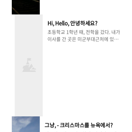
QOOK에서 여행이벤트를 진행하고
있다는것! 시베리아 횡단열차 말고도
다른 여러가지 이벤트아이템이 있기
도 하지만, 아무튼! 겨울의 시베리아
Hi, Hello, 안녕하세요?
횡단열차는, 상상만해도 그 낭만은 충
초등학교 1학년 때, 전학을 갔다. 내가
만하다. 관심이 있다면 여기로 가 보
이사를 간 곳은 미군부대근처에 있는
자. 이벤트 페이지 홈 페이지
아파트였다. 내가 전학을 제일 처음
http://www.qook.co.kr - 시베리아
사귄친구는 머리카락이 금색과 갈색
횡단열차, - 시베리아의 파리, 이르쿠
이 섞인 애였고, 아빠가 미군 장교인
츠크의 역 - 모스..
혼혈아였다. 미군부대 근처에있는 동
네라서 그런지 혼혈아들이 꽤 있었다.
그 이후에 친구를 여럿 사귀었지만,
전학을 가서 처음사귄 친구와 자연스
럽게 친하게 지냈다. 집도 같은 방향
이었고 가까웠기에 더욱 친했다. 초등
학교 내내 그 친구집에 자주 놀러갔었
다. 가끔씩 그 친구집에 놀러 갈 때면
친구의 아빠가 퇴근을 하고 집에 있었
그냥, - 크리스마스를 뉴욕에서?
던 적이 많다. 친구의 아빠의 이름은