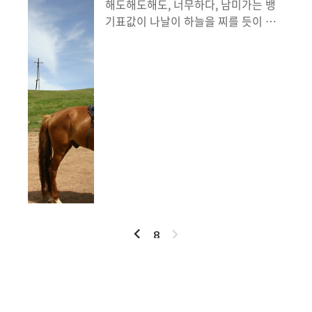
해도해도해도, 너무하다, 남미가는 뱅
'캔(can?)' 이었다. 친구의 아빠를 만
기표값이 나날이 하늘을 찌를 듯이 솟
나는 건 괜찮았다. 그리고 나에게 영
아오른다. 암울한 현실, 돈은 없고, 여
어로 뭐라고 많은 말을 해 주었지만
행은 하고싶고. 호주에서 남미가는 비
난 알아들을 수 없었고, 내 친구가 해
행기표보다, 미국가는 비행기표가 더
석도 해주고 말도..
싸다. 그래서 해 본 생각. 미국을 간 다
음 카리브해를 거쳐서 남미로 내려온
다음, 호주 or 다시 미쿡으로?? 그렇
담, 뉴욕에서 크리스마스를 보내고,
뉴이어(New year)세레머니는 쿠바
에서? 뉴욕에서 보낸다면 재미있을
것 같기도 하다. 음, 뉴이어 세레머니
도 뉴욕에서 하면 재미있을 것같기도
하다. 2005년 1월 1일. 런던에서 뉴이
이
다
8
어세레머니를 했었는데, 재미있었다.
전
음
세계 각국의 사람들이 트라팔가광장
에 모여서, 노래를 부르고 어깨동무하
고 춤을추고 술도 마시고. 재미있었
인기포스트
다. 각설하고, 음, 하지만 다시 나를 고