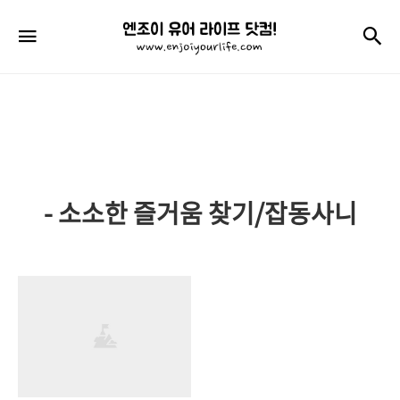
엔
검
메뉴
조
이
유
어
라
- 소소한 즐거움 찾기/잡동사니
이
프
닷
컴!