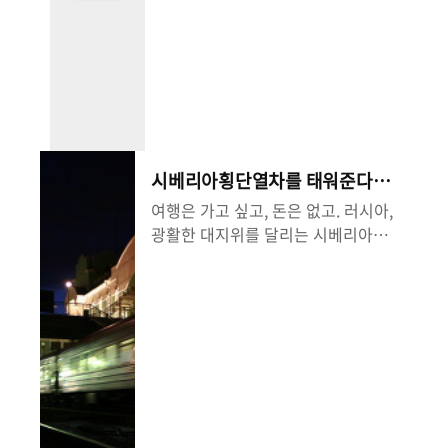
가 좋더라"보다는 불고기, 김치, 비빔
나 밖에 없었고, 워낙 자리가
밥 등 음식에 대한 이야기가 대부분입
좋아서 한국사람뿐만아니라
니다. 그나마, 제주도/경주 정도를 기
외국인들도 많이왔다. 어느
억해내더군요. 제가 여행을 다니면서
날, 두 여자 외국인이 즉석음
한국에 간다는 애들을 만나고, 가볼만
식코너(삼각김밥, 김밥, 샌드
한 곳을 추천해달라는 이야기를 듣습
위치 등이 있는 곳)앞에서 고
니다. 근데, 막상 추천하려면 막막하
민을 하고 있기에, 내가 가서
더군요. 한국적인 감동이 있으면서(다
시베리아횡단열차를 태워준다
도와주려는 심정으로 말을 걸
른나라와 구분되는), 접근하기가 용이
었..
고?
여행은 가고 싶고, 돈은 없고. 러시아,
하고, 갔다왔을 때 "가볼만했다","다
광활한 대지위를 달리는 시베리아횡
시 한번 더 가보고싶다." 라는 말이 나
단열차를 한 번쯤은 상상해봤을 것이
올 정도의 그런곳? 어디일까요? 어제
다. 영화속에서, 그리고 각종 매체에
도 시드니 공항으로 가는 셔틀버스에
서 보아왔던 열차. 설원을 가로질러
서 한 외국인이 묻더군요. ..
끊임없이 달리는 열차를 말이다. 이번
겨울!!(역시 러시아는 겨울이 제맛이
아닐까 싶다) 시베리아횡단열차를 타
보고 싶다고 생각하는 당신에게 좋은
기회가 될 수도 있는 사건이 있다. KT