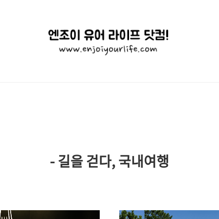
엔
조
이
유
어
라
이
- 길을 걷다, 국내여행
프
닷
컴!