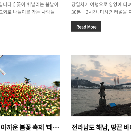
입니다 :) 꽃이 휘날리는 봄날이
당일치기 여행으로 양양에 다녀왔
 교외로 나들이를 가는 사람들도
30분 ~ 3시간. 미시령 터널
만큼 중요한 것이 '음식'이라고
요, 올해 6월에 서울-양양 
 마다 '뭘 먹을까?'를 고민할 수
양양까지 1 시간 반이면 갈 수
Read More
함박스테이크'와 '피자'가 땡겨
가게 될 것 같네요. 양양에 갈
치한 '로드함박'이라는 곳에 가
타고 가다가 동홍천에서 인제군
은 퇴계원/별내를 지나서 국립수
갔고, 양양에서 돌아올 때는 
으로 가는 47번 국도 길가에
한계령을 지나는 차들이 거의 
는데요, 인터넷 후기를 검색해보
를 느끼고 싶다면, 겨울 바다가
로 나와있는 곳입니다. 함박스
가고 있지만 아직 바닷가에는 
그리고 정말 '긍정적인 평가'를
봄바람 부는 바닷가를 거닐어 
이 되지 않을까..
 아까운 봄꽃 축제 '태안 세계 튤립 꽃축제'
전라남도 해남, 땅끝 바