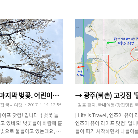
관람' 가격이 저렴한(?)편은 아
요, 그 중 한곳이 바로 동해 
해야겠다는 생각이 안 들 수도
수욕장에는 '오토캠핑리조트'와
)'을 이용하면 비교적 저렴하게
데요, 저는 '제2오토캠핑장'에
다. 아는 것이 힘이다! 롯데월
토캠핑장에는 4인/6인 캐라반
이'- 를 관람하는 방법에 대해서
요.△ 캠핑장을 이용하기 위해서
돈도 아낄 수 있습니다.△ 서울
약'을 해야한다.당일 예약은 되
루 전부터 취소 수수료가 부과된
마지막 벚꽃. 어린이대공원에 흩날리는 벚꽃 - 지하철
→ 광주(퇴촌) 고깃집 '
멋집 국내여행
2017. 4. 14. 12:55
- 길을 걷다, 국내여행/맛집멋집
이프 닷컴! 입니다 :) 벚꽃 놀
[ Life is Travel, 엔조이 
고 있네요! 벚꽃들이 바람에 흩
엔조이 유어 라이프 닷컴! 입니
빛으로 물들이고 있는데요, 4
들이 피기 시작하면서 나들이를