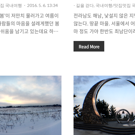
멋집 국내여행
2016. 5. 6. 13:34
- 길을 걷다, 국내여행/맛집멋집
'봄'이 저만치 물러가고 여름이
전라남도 해남, 낯설지 않은 
사람들의 마음을 설레게했던 봄
않는다. 땅끝 마을. 서울에서 어
아쉬움을 남기고 있는데요 하지
마 정도 가야 한반도 최남단이
으로 단아한 아름다움을 뽐내고
끝'에 닿을 수 있는지 잘 와닿지
 반기고 있습니다. 벚꽃, 배꽃 등
학생 시절, 여러 단체/학교 주
Read More
가고 난 뒤의 공허함을 달래주는
에 참여 해 봤거나 혼자 혹은 
 다다랐다는 것을 알려주는 튤
게 된다면 흔히 들르게 되는 곳
 마지막을 '튤립'과 함께 해 봤습
지 않고서 해남의 '땅끝 마을'
이처월드에서 열리고 있는
은 아니다. 서울에서 차를 타고
 '2016 태안 세계튤립꽃축제'에 다녀
일 기준). 반나절을 꼬박 차에
3시간 남짓 걸리는 태안까지 가
곳이기에, 하루 정도의 여유를 
축제 현장에 도착했을 때 모든
면 땅끝 바다에서 불어오는 바
 미..
속 묘한 감정을 제대로 경..