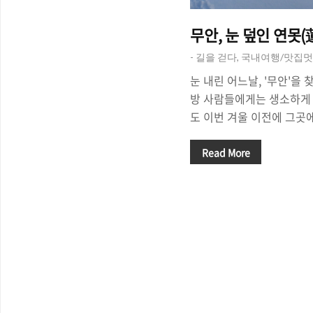
무안, 눈 덮인 연못(
- 길을 걷다, 국내여행/맛집
눈 내린 어느날, '무안'을 
방 사람들에게는 생소하게 
도 이번 겨울 이전에 그곳에
에 대해 들어본 적도 없었다
목포와 나주. 그리고 해남, 강
Read More
수, 영암 등 전라 남도 왠만
었고, 다른 지역들은 한 번
지만 '무안'은 그렇지 않았
선가 연꽃이 펼쳐져 있는 연
았고, 그곳이 '무안'이라는
어난다는 것을 알고 있었지만
가고 싶었다. 겨울의 연꽃
던 ..