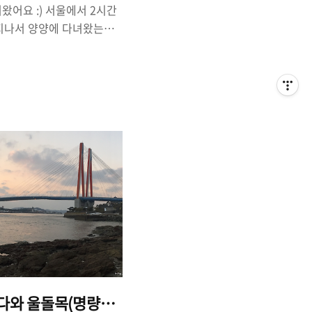
어요 :) 서울에서 2시간
을 지나서 양양에 다녀왔는데
고속도로가 개통되면 서울에서
 있다고하니, 양양에 더 자주
 때는 서울-춘천 고속도로를
을 지나 미시령으로 넘어
한계령을 지나왔네요. 밤에는
없더라고요. 호젓한 분위기
 딱이죠! 이제 겨울이 끝나
사람들이 별로 없더라고요.
보는 것도 꽤나 낭만적인 일
다와 울돌목(명량해협) 그리고 두륜산에 들다.