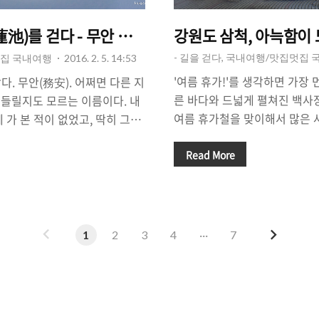
蓮池)를 걷다 - 무안 백련지와 낙지.
강원도 삼척, 아늑함이 
- 길을 걷다, 국내여행/맛집멋집
멋집 국내여행
2016. 2. 5. 14:53
'여름 휴가!'를 생각하면 가장
찾다. 무안(務安). 어쩌면 다른 지
른 바다와 드넓게 펼쳐진 백사
들릴지도 모르는 이름이다. 내
여름 휴가철을 맞이해서 많은 
 가 본 적이 없었고, 딱히 그곳
한 해수욕장을 찾고 있는데요,
. 고창의 선운산. 광주광역시,
명 해수욕장 중 하나인 강릉의 
Read More
진, 보성, 장흥, 담양, 순천, 여
로 강릉, 동해시(市), 양양 등
한 곳은 한 번 씩 들른 적이 었
사람들이 몰려듭니다. 요즘은 
 씩 이름을 들어봤을 법한 곳이
이나 동해시, 양양 등에 있는
다. 어느날, 스쳐지나가듯 어디
타고 3~4시간 정도면 충분히 
못(연지蓮池) 사진을 한 장 보
이
다
1
2
3
4
···
7
준), 아침 일찍 출발한다면 충
 것을 알았다. 연꽃은 여름에 피
전
음
행으로도 손색이 없을 정도입니
, 무안의 '그 연꽃밭'을 보러
많은 사람들이 찾기 때문에, 
밭은 어떤 풍경일까. 운이 좋았
를 생각하며 여유로움과 낭만을 