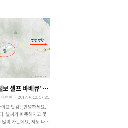
망상해수욕장입니다. 망상해
 '제2오토캠핑장'이 있는
 다녀왔습니다. 망상 제2오
(캠핑카)가 준비되어 있지
는 사전에 '온라인 예
지 않으며, 취소할 경우 하
다.오토캠핑..
5.7호선
털보 셀프 바베큐' 솔직 후기(맛집 추천 아님) - 하남
 국내여행
2017. 4. 12. 17:21
유어 라이프 닷컴! ]안녕하세요.
다. 날씨가 따뜻해지고 꽃
 많이 가는데요, 저도 나들