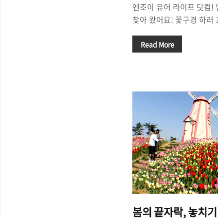
엔조이 유어 라이프 닷컴! 
찾아 왔어요! 꽃구경 하러
부쩍 늘었는데요, 꽃구경 
할 수 있죠. 나들이를 갈 때
Read More
밖에 없는데요, 이번에는 '
서 마침 남양주/진접에 위
게 되었네요. '로드함박'
목원/광릉수목원/포천 방향
있어서 비교적 눈에 잘 띄
면 비교적 평가가 긍정적으
테이크와 피자를 맛볼 겸, 
할 만..
봄의 끝자락, 놓치기