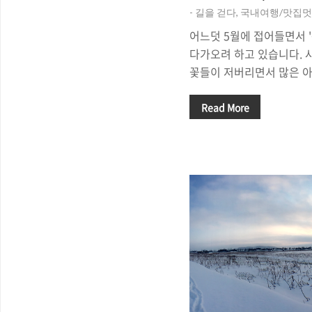
- 길을 걷다, 국내여행/맛집
어느덧 5월에 접어들면서 
다가오려 하고 있습니다. 
꽃들이 저버리면서 많은 
만 봄의 끝자락에 마지막
있는 꽃 '튤립'이 사람들을
Read More
온 갖 꽃들의 향연이 지나
튤립. 벌써 봄이 끝자락에
립. 2016년 봄 꽃 축제의
니다. 충청남도 태안의 네
(2016.04.16~05.08)
왔는데요, 서울에서 대략 
는 길은 지루했지만 튤립 
지루함이 사라지고 입가에는