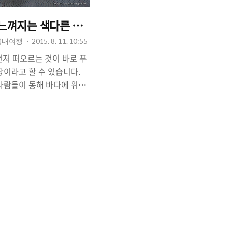
느껴지는 색다른 동해 바다 - 삼척, 하루 여행.
 국내여행
2015. 8. 11. 10:55
 먼저 떠오르는 것이 바로 푸
장이라고 할 수 있습니다.
사람들이 동해 바다에 위치
 그 중에서도 우리나라의 유
'경포 해수욕장'을 중심으
에 있는 해수욕장에는 많은
도로가 잘 닦여 있어서 강릉
 해수욕장은 서울에서 차를
닿을 수 있기 때문에(평일 기
분히 당일치기 해수욕장 여
다. 그렇지만 한편으로는
해수욕장에서의 즐거운 휴가
꿈꿨던 사람..