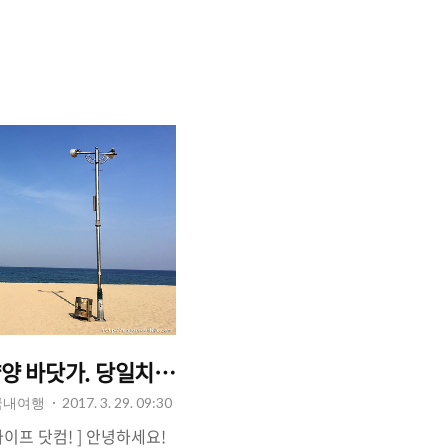
경기도 광주 퇴촌면에 다녀왔
로 옆에 위치하고 있어서 땅
수목원이 많은 곳이죠. 이
고 가다보니 조경업체들도 많
이 많은 퇴촌! 봄이되면 꽃
잎이 돋아나면서 생기 넘치
에 놀러 갔으니, 맛있는 뭔
 땡겨서 퇴촌에 있는 고깃
그 중에서 하남/광주 지역에
진접 맛집??
양양 바닷가. 당일치기 여행 : 낙산사/낙산해수욕장/
 국내여행
2017. 3. 29. 09:30
유어 라이프 닷컴! ] 안녕하세요!