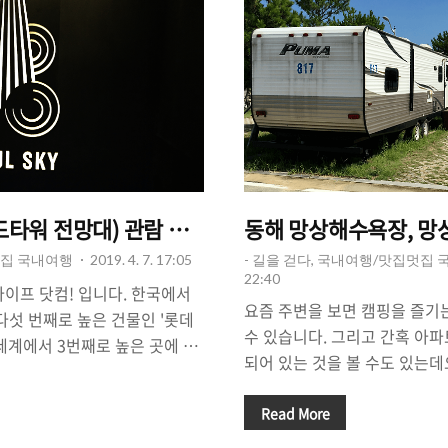
워 전망대) 관람 후기 & 꿀팁과 요금(입장료+할인
동해 망상해수욕장, 망
멋집 국내여행
2019. 4. 7. 17:05
- 길을 걷다, 국내여행/맛집멋집
22:40
라이프 닷컴! 입니다. 한국에서
요즘 주변을 보면 캠핑을 즐기
다섯 번째로 높은 건물인 '롯데
수 있습니다. 그리고 간혹 아
 세계에서 3번째로 높은 곳에 있
되어 있는 것을 볼 수도 있는데요
eoul Sky)'에 다녀왔습니다.
인구가 늘어났다는 것을 보여주
는 롯데월드타워를 보면서 전망
그리고 요즘은 캠핑카, 캠핑 
Read More
생각을 하다가 드디어 가 보게
'캠핑'을 즐길 수 있는 시설이