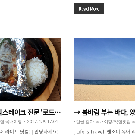
그 남쪽 지방에서는 올해에 더
이 대열에 동참하고 있어요! 
 같네요(남양주,포천,의정부,가
는데요 퇴촌은 한강(팔당댐)바
Read More
역, 강원도 쪽은 이제 막 벚꽃들
속에 물이 풍부하다보니 습지, 
모두 떨어져버리기 전, 마지막 벚
번에 처음 가봤는데, 차를 타
떨까요? 저는 올해 마지막 벚꽃
이 있더라고요. 수목원, 식물원
대공원'에 다녀왔어요(4월 13
이 피기 시작하고 나무에서는 
대공원은 지하철 7호선 '어린이대
는 곳으로 변하는 곳이죠. 퇴촌
 '아차산역'을 이용해서 갈 수
가를 먹어야 겠죠? 저는 고기가
 개관한지 40년이 넘다보니, 벚
집을 몇 군데 찾아 봤습니다. 
것..
서 유명한 고깃집인 '털..
박스테이크 전문 '로드함박' 솔직 후기 - 국립수목원/
→ 봄바람 부는 바다, 
멋집 국내여행
2017. 4. 9. 17:04
- 길을 걷다, 국내여행/맛집멋집
조이 유어 라이프 닷컴! ] 안녕하세요!
[ Life is Travel, 엔조이 