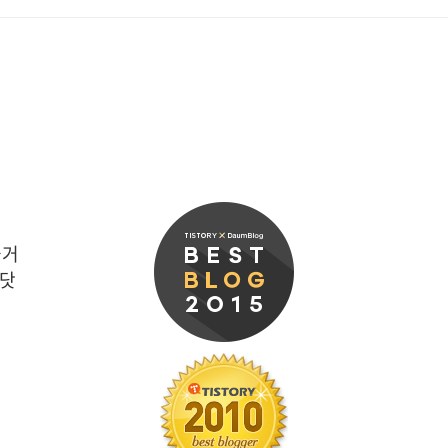
즐거
 닷