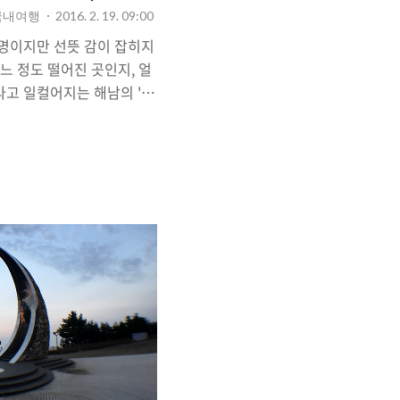
 국내여행
2016. 2. 19. 09:00
지명이지만 선뜻 감이 잡히지
느 정도 떨어진 곳인지, 얼
라고 일컬어지는 해남의 '땅
 않는 곳. 고등학생이나 대
관의 국토 대장정 프로그램
친구와 함께 전국일주를 하
이 땅끝 마을이지만, 그렇
을 찾아가기란 결코 쉬운 일
 쉬지 않고 달려도 5시간(평
서 보내야지만 닿을 수 있는
두고(1박 2일) 찾지 않는다
람을 맞을 때 일어나는 마음