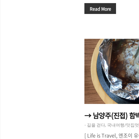
월 중순을 지나면 서울과 
이상 벚꽃을 볼 수 없을 것
Read More
평 등 서울 외곽 동북부 지
이 다 피었다는). 벚꽃이 
꽃 놀이를 다녀오는 건 어
놀이라는 생각으로 '어린이
일 목요일에 감). 어린이 
공원역'을 이용하거나 5호선
도 있어요. 어린이대공원이
꽃 나무들도 굉장히 크다는 
→ 남양주(진접) 함
- 길을 걷다, 국내여행/맛집
[ Life is Travel, 엔