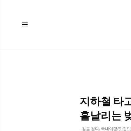
메뉴
지하철 타고
흩날리는 벚
- 길을 걷다, 국내여행/맛집