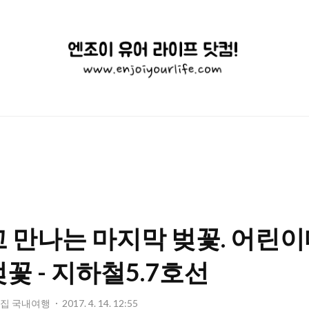
엔
조
이
유
어
라
이
 만나는 마지막 벚꽃. 어린
프
닷
꽃 - 지하철5.7호선
컴!
멋집 국내여행
2017. 4. 14. 12:55