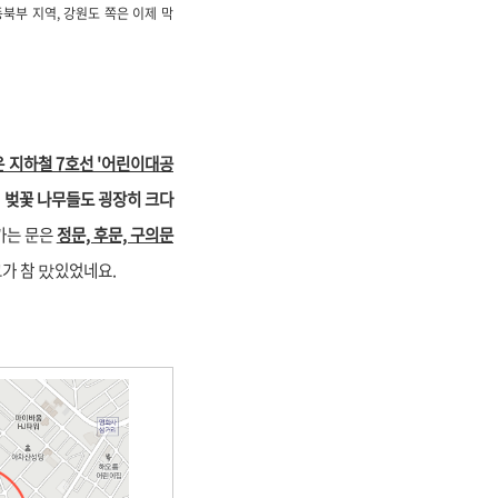
동북부 지역,
강원도 쪽은 이제 막
 지하철 7호선 '어린이대공
,
벚꽃 나무들도 굉장히 크다
가는 문은
정문, 후문, 구의문
그가 참 맜있었네요.