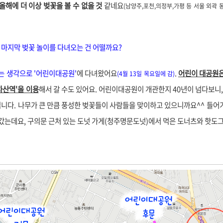
올해에 더 이상 벚꽃을 볼 수 없을 것
같네요
(
남양주,포천,의정부,가평 등 서울 외곽 
, 마지막 벚꽃 놀이를 다녀오는 건 어떨까요?
 생각으로 '어린이대공원'
에 다녀왔어요
.
어린이 대공원은
(4월 13일 목요일에 감)
차산역'을 이용
해서 갈 수도 있어요. 어린이대공원이 개관한지 40년이 넘다보니
입니다. 나무가 큰 만큼 풍성한 벚꽃들이 사람들을 맞이하고 있으니까요^^
들어
 갔는데요, 구의문 근처 있는 도넛 가게(청주명문도넛)에서 먹은 도너츠와 핫도