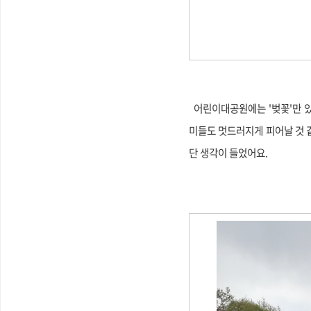
어린이대공원에는 '벚꽃'만 있
미들도 멋드러지게 피어날 것 같
단 생각이 들었어요.