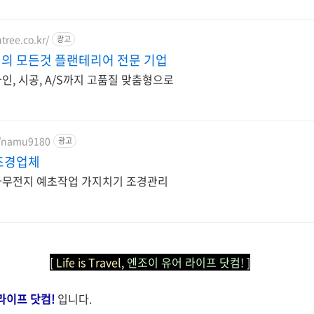
ree.co.kr/
광고
의 모든것 플랜테리어 전문 기업
, 시공, A/S까지 고품질 맞춤형으로
m/namu9180
광고
조경업체
나무전지 예초작업 가지치기 조경관리
[
Life is Travel
,
엔조이 유어 라이프 닷컴!
]
라이프 닷컴!
입니다.