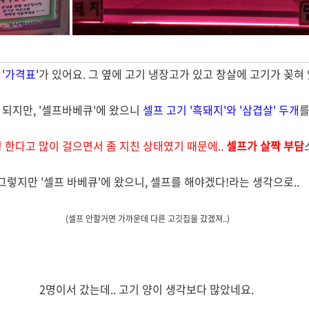
'가격표'
가 있어요. 그 옆에 고기 냉장고가 있고 창살에 고기가 꽂혀
 되지만, '셀프바베큐'에 왔으니
셀프 고기 '흑돼지'와 '삼겹살' 두개
를
경 한다고 많이 걸으면서 좀 지친 상태
였기 때문에..
셀프가 살짝 부담
그렇지만 '셀프 바베큐'에 왔으니, 셀프를 해야겠다!라는 생각으로..
(셀프 안할거면 가까운데 다른 고깃집을 갔겠져..)
2명이서 갔는데.. 고기 양이 생각보다 많았네요.