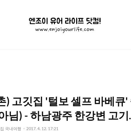
엔
조
이
유
어
라
이
촌) 고깃집 '털보 셀프 바베큐'
프
닷
아님) - 하남광주 한강변 고기.
컴!
멋집 국내여행
2017. 4. 12. 17:21