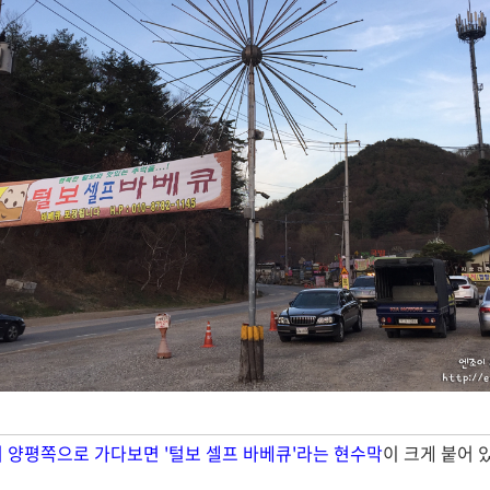
 양평쪽으로 가다보면 '털보 셀프 바베큐'라는 현수막
이 크게 붙어 