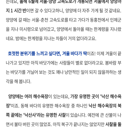
는데요,
올해 6월에 서울-양양 고속도로가 개통되면 서울에서 양양까
지 1 시간 반
이면 갈 수 있다고하니, 양양에 더 자주 가게 될 것 같네요.
양양에 갈 때는 서울-춘천 고속도로를 타고 가다가 동홍천에서 인제군
을 지나 미시령으로 넘어갔고, 양양에서 돌아올 때는 한계령을 지나왔
네요. 밤에는 한계령을 지나는 차들이 거의 없더라고요.
호젓한 분위기를 느끼고 싶다면, 겨울 바다가 딱
이죠! 이제 겨울이 끝
나가고 있지만 아직 바닷가에는 사람들이 별로 없더라고요. 봄바람 부
는 바닷가를 거닐어 보는 것도 꽤나 낭만적인 일이 되지 않을까하는 생
각을 해 봅니다.
양양에는 여러 해수욕장
이 있는데요,
가장 유명한 곳이 '낙산 해수욕
장'
이죠. 동해 바다의 유명한 해수욕장 중 하나인
낙산 해수욕장의 북
쪽 끝에는 '낙산사'라는 유명한 사찰
이 있습니다. 예전에 큰 산불이 나
면서 불타 버린 곳이 많았죠. 아직 복구가 끝나지는 않았지만
사찰을 둘