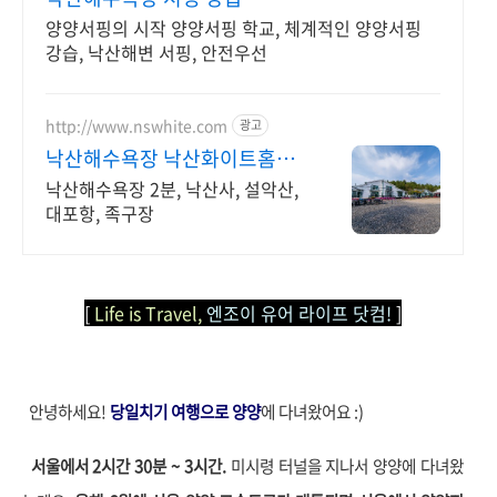
양양서핑의 시작 양양서핑 학교, 체계적인 양양서핑
강습, 낙산해변 서핑, 안전우선
http://www.nswhite.com
광고
낙산해수욕장 낙산화이트홈펜
션
낙산해수욕장 2분, 낙산사, 설악산,
대포항, 족구장
[
Life is Travel,
엔조이 유어 라이프 닷컴!
]
안녕하세요!
당일치기 여행으로 양양
에 다녀왔어요 :)
서울에서 2시간 30분 ~ 3시간.
미시령 터널을 지나서 양양에 다녀왔