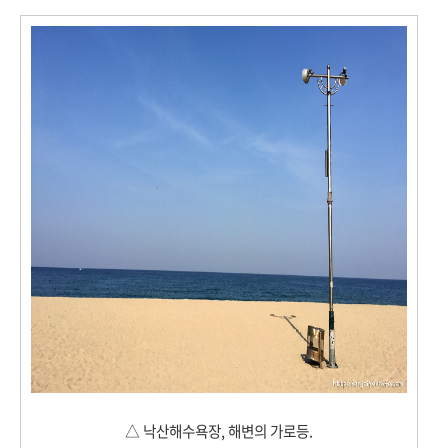
△
낙산해수욕장, 해변의 가로등.