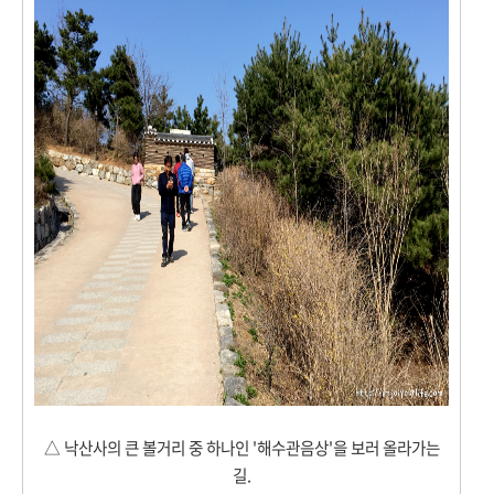
△
낙산사의 큰 볼거리 중 하나인 '해수관음상'을 보러 올라가는
길.