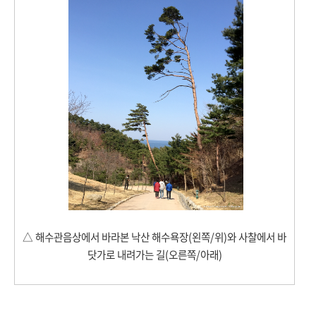
△
해수관음상에서 바라본 낙산 해수욕장(왼쪽/위)와 사찰에서 바
닷가로 내려가는 길(오른쪽/아래)