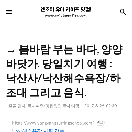
엔
검
메뉴
조
이
유
→ 봄바람 부는 바다, 양양
어
라
바닷가. 당일치기 여행 :
이
낙산사/낙산해수욕장/하
프
조대 그리고 음식.
닷
컴!
- 길을 걷다, 국내여행/맛집멋집 국내여행
2017. 3. 29. 09:30
https://www.yangyangsurfingschool.com/
광고
낙산해수욕장 서핑 강습