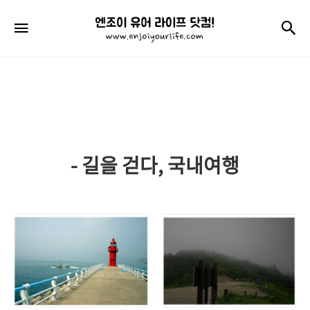
엔
검
메뉴
조
이
유
어
라
- 길을 걷다, 국내여행
이
프
닷
컴!