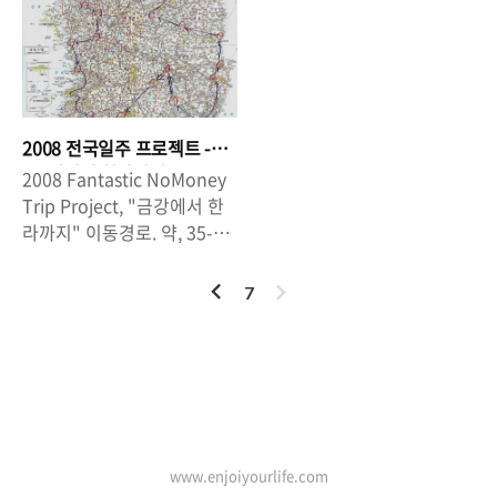
야영을 해야 했음. 참고 : 지리
했던 왜관전투(유학산전투 가
를 걸어가서 삼천포항 등대에
손전등을 켜고 앞으로 나아갔
산 입산 허용시 간 - 일출 2시
산전투)의 승리를 기리기 위
서 보는 대교와 삼천포화력발
다. 우리의 목표는 지리산 정
간전. 통제시간 - 일몰 2시간
해서 세워진 전적기념관. 가
전소의 야경이 일품인 삼천
상인 천왕봉(1915m)이었어.
전. 아침에 비가 내릴듯한 기
산에 다부동전적기념관이 있
포. 하지만, 이번엔 볼 수 없었
첫 번째 목표로 잡은 지점이
세였으나, 다행히 산청까지
고, 석적읍에 왜관지구전적기
어. 그래도 낮에 맑은날에 삼
약 5km지점인 장터목산장이
가는 데는 비가 오지 않았어.
념관이 있다. 왜관에는 아직
천포항을 바라 봐도, 멋있어.
었는데 장터목으로 가는 길에
2008 전국일주 프로젝트 -
그래도 간간히 소나기가 내렸
도 6.25때 폭파된 인도교의
아담하거나 깨끗한 바다, 이
비가 내렸다 그쳤다를 반복했
"금강에서 한라까지" 국토
2008 Fantastic NoMoney
는지 도로가 젖어있었다. 함
잔해가 낙동강물속에 있는데,
대장정.
런 게 ..
으며..
Trip Project, "금강에서 한
양에서 산청에 이르는 곳이
수량이 줄어들면 조각이 보인
라까지" 이동경로. 약, 35-40
확실히 시골마을들로 이루어
다. 국립공원에 걸맞게 숲이
일 소요예정. 출발 ; 고령 - 남
져 있어서 그런지 공기도 맑
우거지고, 산세가 아름다웠
원,구례(지리산) - 남해 - 사천
이
다
7
고 주변에 펼쳐져있는 푸른
다. 하지만, 장마철이라 그런
(삼천포) - 통영 - 거제 - 부산
전
음
논들도 때마침 파란빛을 띄고
지 날씨가 흐렸고, 산악지대
- 경주 - 포항 - 영덕 - 안동 -
있는 하늘과 어우러져 경치가
라서 구름이 많이 걸려 소나
문경 - 영월 - 동해 - 울릉도 -
아름다웠지. 논에서 한가로이
기가 자주 내려서 사진을 제
양양 - 고성(통일전망대,금강
거늘고 있는 학들도 이런 시
대로 찍을 수 없었다. 그래도,
인기포스트
산) - 춘천 - 서울 - 강화도 -
골길에서만 볼 수 있는 풍경
해인사로 가는 길에 본 가야
천안(삽교,아산방조제,독립기
이었고, 함양을 ‘선비의 고장’
산의 계곡과 나무들은 가히
념관) - 대전 - 공주 - 보령 -
www.enjoiyourlife.com
이라고 부르던데, 마을마다
국립공원이라는 타이틀이 무