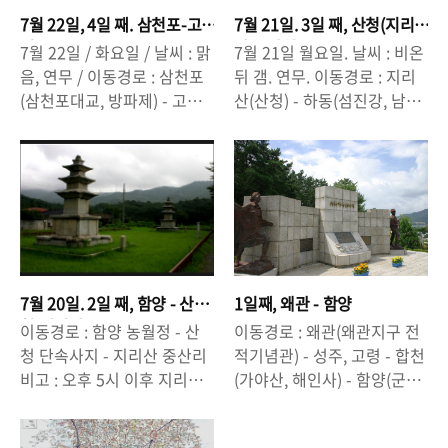
7월 22일, 4일 째. 삼천포-고
7월 21일. 3일 째, 산청(지리
성
산) - 삼천포
7월 22일 / 화요일 / 날씨 : 맑
7월 21일 월요일. 날씨 : 비온
음, 연무 / 이동경로 : 삼천포
뒤 갬. 연무. 이동경로 : 지리
(삼천포대교, 방파제) - 고성
산(산청) - 하동(섬진강, 남해
(상족암, 해안도로, 고성남산)
대교) - 남해군(미조) - 삼천포
- 통영(도산면 해안도로, 조각
(사천) 이동거리 : 약 160km
공원, 강구안) -삼천포는 항.
/ 등산거리 약10km 새벽 3시
구.다. 삼천포 항.에서 바다를
40분에 기상을 하여 입산준
느끼다. - 삼천포 대교. 삼천
비를 하는데 혹시나 비가 오
포 항. 삼천포 대교의 야경은
지 않을까 걱정을 했었는데,
정말 일품이야. 내가 삼천포
가랑비가 슬슬 내리고 있어
에서 8개월간 살면서 매일 밤
우의를 입고 입산을 시작했
7월 20일. 2일 째, 함양 - 산
1일째, 왜관 - 함양
삼천포 대교 야경을 봤는데,
지. 오전 5시경 무난히 입산을
청(지리산)
이동경로 : 함양 농월정 - 산
이동경로 : 왜관(왜관지구 전
정말 아무리 봐도 멋있지. 하
하여 등산을 시작했어. 아직
청 단속사지 - 지리산 중산리
적기념관) - 성주, 고령 - 합천
지만, 요즘은 정부의 에너지
해가 뜨려면 1시간 정도 남은
비고 : 오후 5시 이후 지리산
(가야산, 해인사) - 함양(군자
절약 정책 때문인지 삼천포
시간이라 그런지 산길은 어두
입산금지 조치로, 4시경에 도
정, 농월정) 이동거리 : 약
대교가 불을 밝히지 않고 있
웠고, 비가 부슬부슬 내리고
착한 나로서는 지리산 밑에서
100km 6.25전투에서 치열
었어. 밤에 삼천포항 방파제
있어 야간산행을 방불케 하여