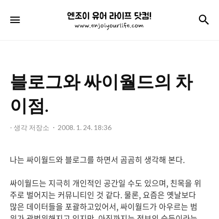
엔
검
메뉴
조
이
유
블로그와 싸이월드의 차
어
라
이점.
이
- 생각 저장소
2008. 1. 24. 18:36
프
닷
나는 싸이월드와 블로그를 하면서 곰곰히 생각해 본다.
컴!
싸이월드는 지극히 개인적인 공간일 수도 있으며, 친목을 위
주로 벌어지는 커뮤니티인 것 같다. 물론, 요즘은 옛날보다
많은 데이터들을 포괄하고있어서, 싸이월드가 아우르는 범
위가 광범위해지고 있지만, 아직까지는 정보의 습득이라는