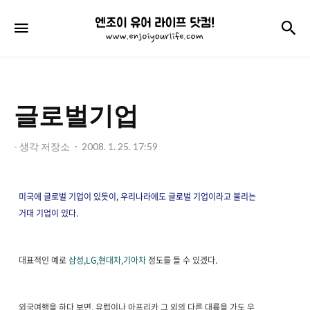
엔
검
메뉴
조
이
유
글로벌기업
어
라
- 생각 저장소
2008. 1. 25. 17:59
이
프
미국에 글로벌 기업이 있듯이, 우리나라에도 글로벌 기업이라고 불리는
닷
거대 기업이 있다.
컴!
대표적인 예로
삼성,LG,현대차,기아차
정도를 들 수 있겠다.
외국여행을 하다 보면, 유럽이나 아프리카 그 외의 다른 대륙을 가도 우