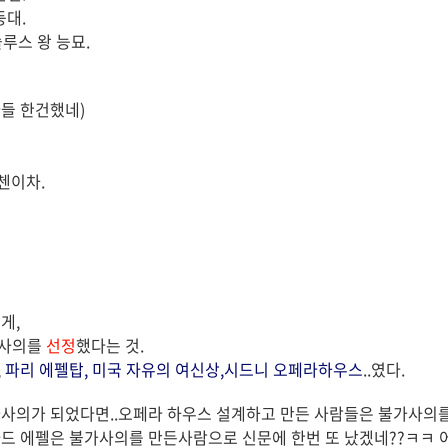
등대.
루스 왕 능묘.
라들 한건했네)
첸이차.
게,
가사의를
선정
했다는 것.
,
파리 에펠탑, 미국 자유의 여신상,시드니 오페라하우스
..였다.
사의가 되었다면..오페라 하우스 설계하고 만든 사람들은 불가사의
드 에펠은 불가사의를 만든사람으로 신문에 한번 또 났겠네??ㅋㅋ 