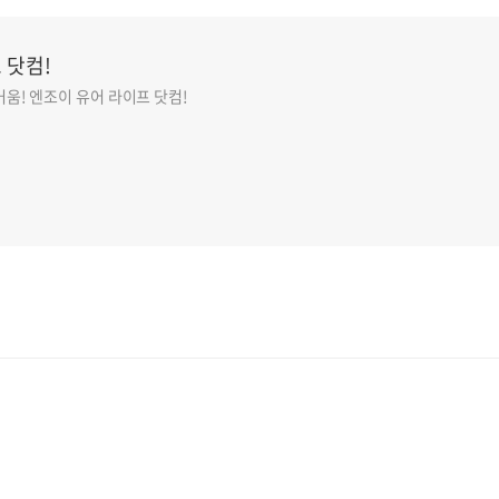
 닷컴!
움! 엔조이 유어 라이프 닷컴!