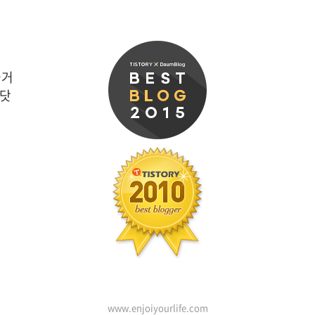
즐거
 닷
www.enjoiyourlife.com