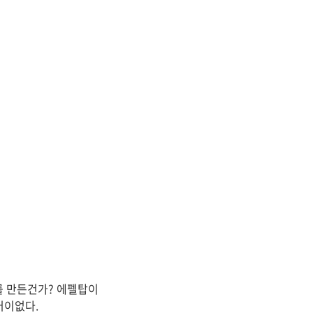
를 만든건가? 에펠탑이
어이없다.