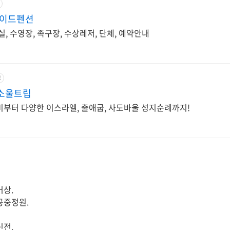
이드펜션
실, 수영장, 족구장, 수상레저, 단체, 예약안내
고
 소울트립
비부터 다양한 이스라엘, 출애굽, 사도바울 성지순례까지!
거상.
공중정원.
신전.