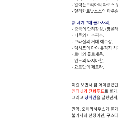
- 알렉산드리아의 파로스 
- 헬리카르낫소스의 마우솔
新 세계 7대 불가사의.
- 중국의 만리장성. (짱꼴
- 페루의 마추픽추.
- 브라질의 거대 예수상.
- 멕시코의 마야 유적지 치
- 로마의 콜로세움.
- 인도의 타지마할.
- 요르단의 페트라.
이걸 보면서 참 어이없었던
인터넷과 전화투표
로 불
그리고
상위권
을 달렸던게
만약, 오페라하우스가 불가
불가사의 선정이면, 구스타