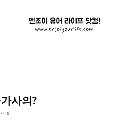
엔
조
이
유
어
라
이
불가사의?
프
닷
 10:48
컴!