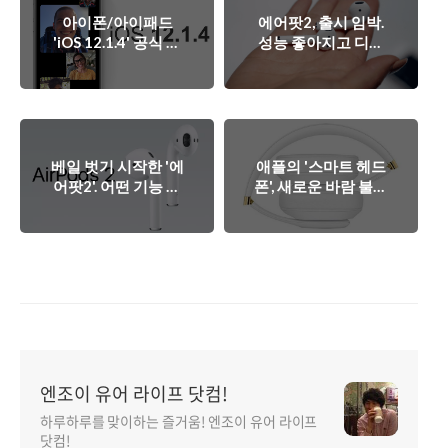
아이폰/아이패드
에어팟2, 출시 임박.
'iOS 12.1.4' 공식 배
성능 좋아지고 디자
포. 무엇이 바뀌었나?
인 바뀐다.
베일 벗기 시작한 '에
애플의 '스마트 헤드
어팟2'. 어떤 기능 추
폰', 새로운 바람 불러
가되나?
일으킬까?
엔조이 유어 라이프 닷컴!
하루하루를 맞이하는 즐거움! 엔조이 유어 라이프
닷컴!