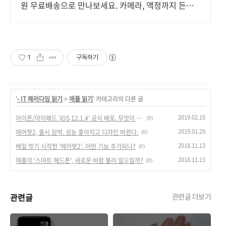
원 무료배송으로 만나보세요. 카메라, 액정까지 든든
하게 보호! 휴대폰케이스, 이제 파손 걱정 덜어요.
1
구독하기
'
- IT 패러다임 읽기
>
애플 읽기
' 카테고리의 다른 글
2019.02.10
아이폰/아이패드 'iOS 12.1.4' 공식 배포. 무엇이 바뀌었나?
(0)
2019.01.29
에어팟2, 출시 임박. 성능 좋아지고 디자인 바뀐다.
(0)
2018.11.13
베일 벗기 시작한 '에어팟2'. 어떤 기능 추가되나?
(0)
2018.11.13
애플의 '스마트 헤드폰', 새로운 바람 불러 일으킬까?
(0)
관련글
관련글 더보기