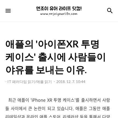
엔
검
메뉴
조
이
유
애플의 '아이폰XR 투명
어
라
케이스' 출시에 사람들이
이
야유를 보내는 이유.
프
닷
- IT 패러다임 읽기/애플 읽기
2018. 12. 7. 10:44
컴!
최근 애플이 'iPhone XR 투명 케이스'를 출시하면서 사람
들 사이에서 큰 논란이 되고 있습니다. 애플은 그동안 애플
리테일샵과 온라인 애플 스토어, 리셀러샵 등을 통해서 다양