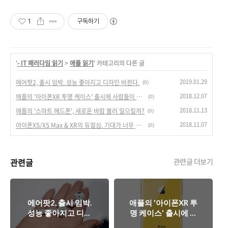
1
구독하기
'
- IT 패러다임 읽기
>
애플 읽기
' 카테고리의 다른 글
2019.01.29
에어팟2, 출시 임박. 성능 좋아지고 디자인 바뀐다.
(0)
2018.12.07
애플의 '아이폰XR 투명 케이스' 출시에 사람들이 야유를 보내는 이유.
(0)
2018.11.13
애플의 '스마트 헤드폰', 새로운 바람 불러 일으킬까?
(0)
2018.11.07
아이폰XS/XS Max & XR의 듀얼심. 기대가 너무 컸나?
(0)
관련글
관련글 더보기
에어팟2, 출시 임박.
애플의 '아이폰XR 투
성능 좋아지고 디자
명 케이스' 출시에 사
인 바뀐다.
람들이 야유를 보내