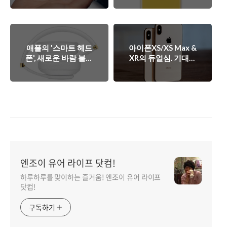
는 이유.
애플의 '스마트 헤드
아이폰XS/XS Max &
폰', 새로운 바람 불러
XR의 듀얼심. 기대가
일으킬까?
너무 컸나?
엔조이 유어 라이프 닷컴!
하루하루를 맞이하는 즐거움! 엔조이 유어 라이프
닷컴!
구독하기