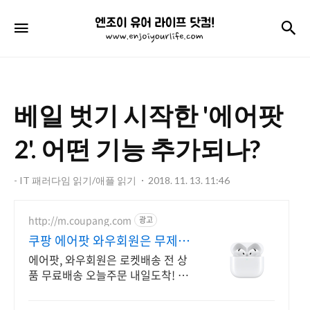
엔
검
메뉴
조
이
유
베일 벗기 시작한 '에어팟
어
라
2'. 어떤 기능 추가되나?
이
- IT 패러다임 읽기/애플 읽기
2018. 11. 13. 11:46
프
닷
http://m.coupang.com
광고
컴!
쿠팡 에어팟 와우회원은 무제한
무료 배송
에어팟, 와우회원은 로켓배송 전 상
품 무료배송 오늘주문 내일도착! 꼭
필요한 제품은 쿠팡에서 더 저렴하
게, 로켓배송으로 더 빠르게!