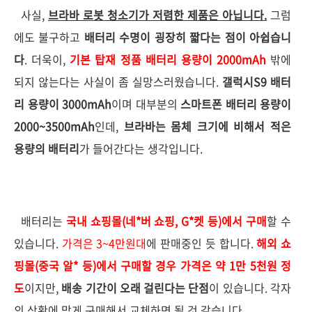
사실,
브라바 로봇 청소기가 저렴한 제품은 아닙니다.
그럼
에도 불구하고
배터리 수명이 굉장히 짧다는 점이 아쉽습니
다
. 더욱이,
기본 탑재
정품 배터리 용량이 2000mAh
밖에
되지 않는다는 사실이 좀 실망스러웠습니다.
갤럭시S9 배터
리 용량이 3000mAh
이며 대부분의
스마트폰 배터리 용량이
2000~3500mAh
인데,
브라바는 몸체 크기에 비해서 적은
용량의 배터리
가 들어간다는 생각입니다.
배터리는
국내 쇼핑몰(네*버 쇼핑, G*켓 등)에서 구매
할 수
있습니다.
가격은 3~4만원대
에 판매중인 듯 합니다.
해외 쇼
핑몰(중국 알* 등)에서 구매할 경우 가격은 약 1만 5천원 정
도
이지만,
배송 기간이 오래 걸린다는 단점
이 있습니다. 각자
의 상황에 맞게 구매해서 교체하면 될 것 같습니다.