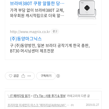
브라바380T 쿠팡 알뜰한 당신
을 위한 선택
가격 부담 없이 브라바380T 교체,
와우회원 캐시적립으로 더욱 알뜰
하게.
http://www.magnix.co.kr
광고
(주)동양마그닉스
구 (주)동양방전, 일본 브라더 공작기계 한국 총판,
BT30 머시닝센터 제조전문
공감
구독하기
'
- IT 패러다임 읽기
>
IT's Tip : 사용 후기 & 정보
' 카테고리의 다른 글
2019.01.27
프리미엄 미세먼지 마스크 '에어리넘(AIRINUM)' 리뷰 - 8만원짜리 마스크의 위엄.
(0)