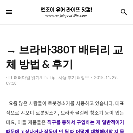
엔
검
메뉴
조
이
유
→ 브라바380T 배터리 교
어
라
체 방법 & 후기
이
- IT 패러다임 읽기/IT's Tip : 사용 후기 & 정보
2018. 11. 29.
프
09:18
닷
컴!
요즘 많은 사람들이 로봇청소기를 사용하고 있습니다. 대표
적으로 샤오미 로봇청소기, 브라바 물걸레 청소기 등이 있는
데요, 이들 제품들은
직구를 통해서 구입하는 게 일반적이기
때문에 고장나거나 작동이 안 될 때 어떻게 대처해야할 지 몰