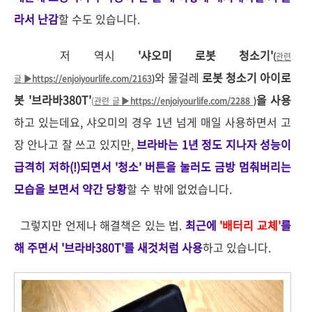
라서 난감
할 수도 있습니다.
저 역시
'샤오미 로봇 청소기'
(
관련
와 물걸레
로봇 청소기 아이로
글 ▶
https://enjoiyourlife.com/2163
)
봇 '브라바380T'
을 사용
(관련 글▶
https://enjoiyourlife.com/2288
)
하고 있는데요, 샤오미의 경우 1년 넘게 매일 사용하면서 고
장 안나고 잘 쓰고 있지만,
브라바는 1년 정도 지나자 성능이
급격히 저하(!)되면서 '청소' 버튼을 눌러도 금방 멈춰버리는
모습을 보면서 약간 당황
할 수 밖에 없었습니다.
그렇지만 언제나 해결책은 있는 법.
최근에
'배터리 교체'
를
해 주면서 '브라바380T'를 새것처럼 사용
하고 있습니다.