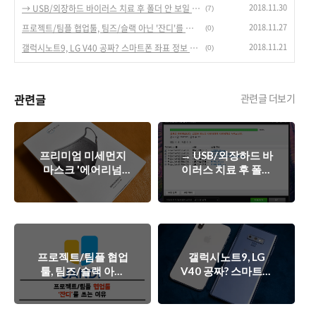
2018.11.30
→ USB/외장하드 바이러스 치료 후 폴더 안 보일 때 해결하는 방법
(7)
2018.11.27
프로젝트/팀플 협업툴, 팀즈/슬랙 아닌 '잔디'를 쓰는 이유.
(0)
2018.11.21
갤럭시노트9, LG V40 공짜? 스마트폰 좌표 정보 쉽게 알아내는 방법.
(0)
관련글
관련글 더보기
프리미엄 미세먼지
→ USB/외장하드 바
마스크 '에어리넘
이러스 치료 후 폴더
(AIRINUM)' 리뷰 - 8
안 보일 때 해결하는
만원짜리 마스크의
방법
위엄.
프로젝트/팀플 협업
갤럭시노트9, LG
툴, 팀즈/슬랙 아닌
V40 공짜? 스마트폰
'잔디'를 쓰는 이유.
좌표 정보 쉽게 알아
내는 방법.