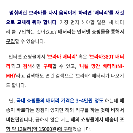
멈춰버린 브라바를 다시 움직이게 하려면 '배터리'를 새것
으로 교체해 줘야 합니다
. 가장 먼저 해야할 일은 '새 배터
리'를 구입하는 것이겠죠?
배터리는 인터넷 쇼핑몰을 통해서
구입
할 수 있습니다.
인터넷 쇼핑몰에서
'브라바 배터리'
혹은
'브라바380T 배터
리'
라고
검색
하면
구매
할 수 있고,
'니켈 망간 배터리(NI-
MH)'
라고 검색해도 연관 검색으로 '브라바' 배터리가 나오기
도 합니다.
단,
국내 쇼핑몰의 배터리 가격은 3~4만원 정도
하는데
배
송이 빠르다는 장점
이 있지만
해외 직구를 하는 것에 비해서
비싼편
입니다.
급하지 않은
저는
해외 쇼핑몰에서 배송비 포
함 약 13달러(약 15000원)에 구매
했습니다.