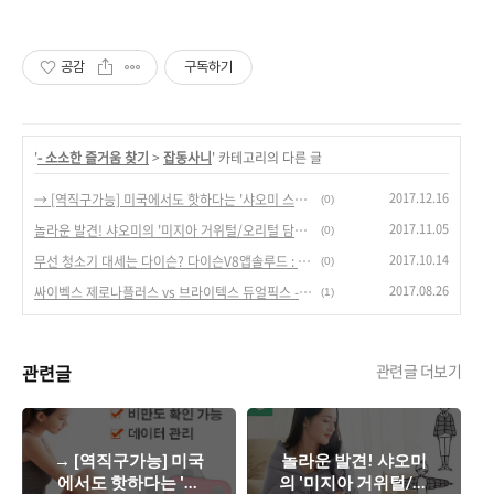
공감
구독하기
'
- 소소한 즐거움 찾기
>
잡동사니
' 카테고리의 다른 글
2017.12.16
→ [역직구가능] 미국에서도 핫하다는 '샤오미 스마트 지방 체중계' 최저가 구매 방법
(0)
2017.11.05
놀라운 발견! 샤오미의 '미지아 거위털/오리털 담요', 겨울 필수 아이템?
(0)
2017.10.14
무선 청소기 대세는 다이슨? 다이슨V8앱솔루드 : 직구가 국내보다 25만원 싸다.
(0)
2017.08.26
싸이벡스 제로나플러스 vs 브라이텍스 듀얼픽스 - 회전형 카시트 정보(최저가)
(1)
관련글
관련글 더보기
→ [역직구가능] 미국
놀라운 발견! 샤오미
에서도 핫하다는 '샤
의 '미지아 거위털/오