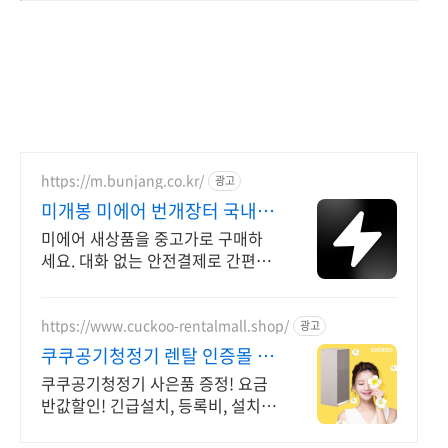
https://m.bunjang.co.kr/
광고
미개봉 미에어 번개장터 국내
최대 브랜드 중고거래
미에어 새상품을 중고가로 구매하
세요. 대화 없는 안전결제로 간편하
게! 전국 각지에서 올라오는 전국구
최다 상품 매일 10만 개 이상의 신
규 상품 업로드
https://www.cuckoo-rentalmall.shop/
광고
쿠쿠공기청정기 렌탈 인증몰 제
휴카드 할인 시 요금 0원
쿠쿠공기청정기 사은품 증정! 요금
반값할인! 긴급설치, 등록비, 설치비
무상