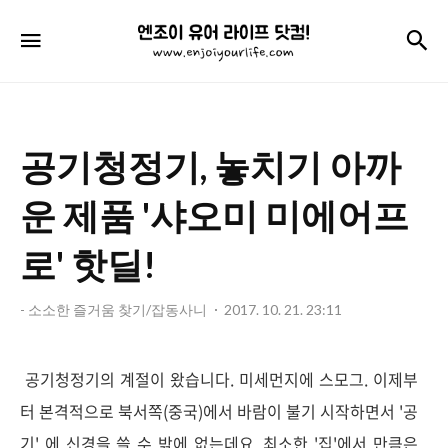
엔
검
메뉴
조
이
유
공기청정기, 놓치기 아까
어
라
운 제품 '샤오미 미에어프
이
로' 핫딜!
프
닷
- 소소한 즐거움 찾기/잡동사니
2017. 10. 21. 23:11
컴!
공기청정기의 계절이 왔습니다. 미세먼지에 스모그. 이제부
터 본격적으로 북서쪽(중국)에서 바람이 불기 시작하면서 '공
기' 에 신경을 쓸 수 밖에 없는데요, 최소한 '집'에서 만큼은