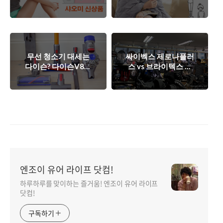
오미 스마트 지방 체
리털 담요', 겨울 필수
중계' 최저가 구매 방
아이템?
법
무선 청소기 대세는
싸이벡스 제로나플러
다이슨? 다이슨V8앱
스 vs 브라이텍스 듀
솔루드 : 직구가 국내
얼픽스 - 회전형 카시
보다 25만원 싸다.
트 정보(최저가)
엔조이 유어 라이프 닷컴!
하루하루를 맞이하는 즐거움! 엔조이 유어 라이프
닷컴!
구독하기