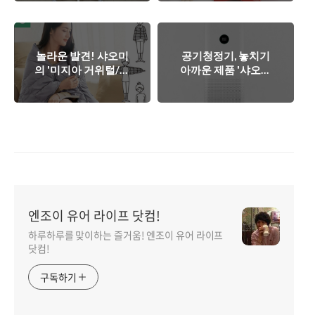
with eating!
'Nakatta Kotoni'
놀라운 발견! 샤오미
공기청정기, 놓치기
의 '미지아 거위털/오
아까운 제품 '샤오미
리털 담요', 겨울 필수
미에어프로' 핫딜!
아이템?
엔조이 유어 라이프 닷컴!
하루하루를 맞이하는 즐거움! 엔조이 유어 라이프
닷컴!
구독하기