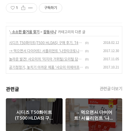
1
구독하기
'
- 소소한 즐거움 찾기
>
잡동사니
' 카테고리의 다른 글
2018.02.12
시디즈 T50화이트(T500 HLDAS) 구매 후기. T40과 비교 평가 리뷰.
(0)
2017.12.30
→ 먹으면서 다이어트! 서플리먼트 '나캇타코토니' 일본 직배송 going on a diet with eating! 'Nakatta Kotoni'
(0)
2017.11.05
놀라운 발견! 샤오미의 '미지아 거위털/오리털 담요', 겨울 필수 아이템?
(0)
2017.10.21
공기청정기, 놓치기 아까운 제품 '샤오미 미에어프로' 핫딜!
(0)
관련글
관련글 더보기
시디즈 T50화이트
→ 먹으면서 다이어
(T500 HLDAS) 구매
트! 서플리먼트 '나캇
후기. T40과 비교 평
타코토니' 일본 직배
가 리뷰.
송 going on a diet