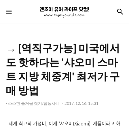
엔
검
메뉴
조
이
유
→ [역직구가능] 미국에서
어
라
도 핫하다는 '샤오미 스마
이
트 지방 체중계' 최저가 구
프
매 방법
닷
컴!
- 소소한 즐거움 찾기/잡동사니
2017. 12. 16. 15:31
세계 최고의 가성비, 이제 '샤오미(Xiaomi)' 제품이라고 하