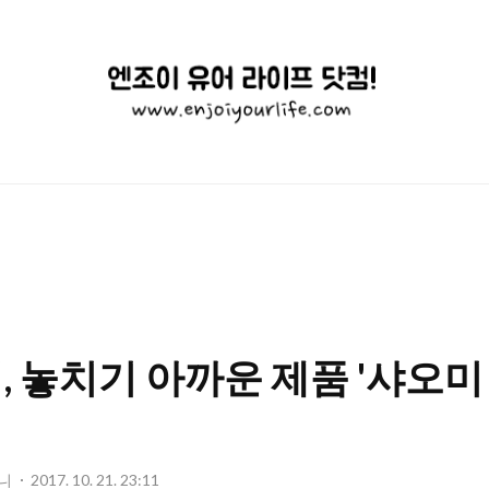
엔
조
이
유
어
라
이
 놓치기 아까운 제품 '샤오
프
닷
컴!
니
2017. 10. 21. 23:11