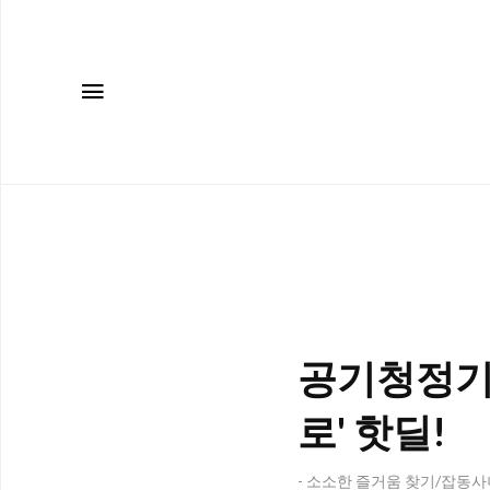
메뉴
공기청정기,
로' 핫딜!
- 소소한 즐거움 찾기/잡동사