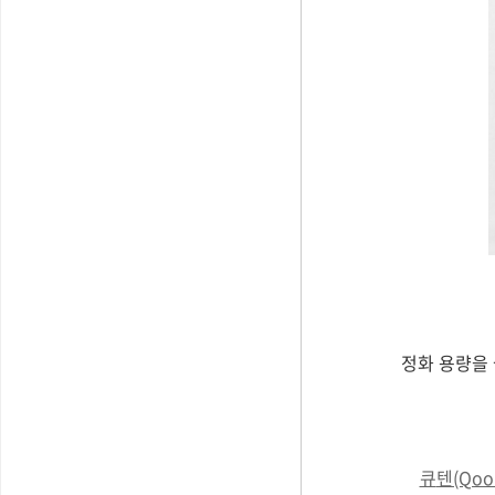
정화 용량을
큐
텐(Qo