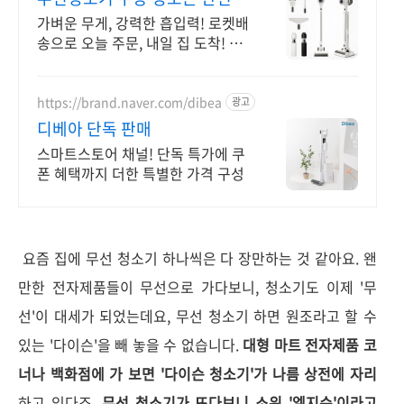
게!
가벼운 무게, 강력한 흡입력! 로켓배
송으로 오늘 주문, 내일 집 도착! 무
거운 유선 청소기는 이제 그만! 엉킴
없는 헤드로 머리카락 걱정 끝!
https://brand.naver.com/dibea
광고
디베아 단독 판매
스마트스토어 채널! 단독 특가에 쿠
폰 혜택까지 더한 특별한 가격 구성
요즘 집에 무선 청소기 하나씩은 다 장만하는 것 같아요. 왠
만한 전자제품들이 무선으로 가다보니, 청소기도 이제 '무
선'이 대세가 되었는데요, 무선 청소기 하면 원조라고 할 수
있는 '다이슨'을 빼 놓을 수 없습니다.
대형 마트 전자제품 코
너나 백화점에 가 보면 '다이슨 청소기'가 나름 상전에 자리
하고 있다죠.
무선 청소기가 뜨다보니 소위 '엘지슨'이라고