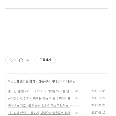
2
구독하기
'
- 소소한 즐거움 찾기
>
잡동사니
' 카테고리의 다른 글
2017.11.05
놀라운 발견! 샤오미의 '미지아 거위털/오리털 담요', 겨울 필수 아이템?
(0)
2017.10.21
공기청정기, 놓치기 아까운 제품 '샤오미 미에어프로' 핫딜!
(0)
2017.08.26
싸이벡스 제로나플러스 vs 브라이텍스 듀얼픽스 - 회전형 카시트 정보(최저가)
(1)
2017.08.19
친구집에 있던 그 청소기, 다이슨v8앱솔루트 최저가 직구로 득템! - 가격 정보(좌표)
(0)