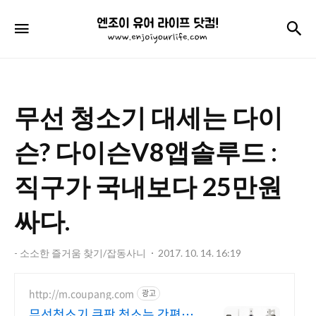
엔
검
메뉴
조
이
유
무선 청소기 대세는 다이
어
라
슨? 다이슨V8앱솔루드 :
이
직구가 국내보다 25만원
프
싸다.
닷
컴!
- 소소한 즐거움 찾기/잡동사니
2017. 10. 14. 16:19
http://m.coupang.com
광고
무선청소기 쿠팡 청소는 간편하