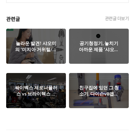
관련글
관련글 더보기
놀라운 발견! 샤오미
공기청정기, 놓치기
의 '미지아 거위털/오
아까운 제품 '샤오미
리털 담요', 겨울 필수
미에어프로' 핫딜!
아이템?
싸이벡스 제로나플러
친구집에 있던 그 청
스 vs 브라이텍스 듀
소기, 다이슨v8앱솔
얼픽스 - 회전형 카시
루트 최저가 직구로
트 정보(최저가)
득템! - 가격 정보(좌
표)