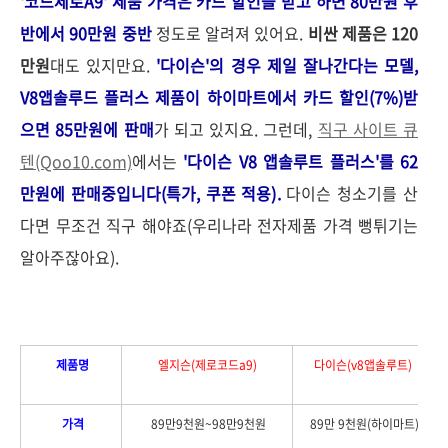
'코드제로A9' 제품 가격은 카드 할인을 받고 하면 80만원 후
반에서 90만원 중반
정도로 알려져 있어요.
비싼 제품은 120
만원
대도 있지만요.
'다이슨'의 경우 제일 잘나간다는 모델,
V8앱솔루드 플러스 제품이 하이마트에서 카드 할인(7%)받
으면 85만원에 판매
가 되고 있지요.
그런데,
직구 사이트 큐
텐(Qoo10.com)
에서는
'다이슨
V8 앱솔루트 플러스'를 62
만원에 판매중입니다(특가, 쿠폰 적용).
다이슨 청소기를 산
다면 무조건 직구 해야죠(우리나라 전자제품 가격 뻥튀기는
알아주잖아요).
제품명
엘지슨(제로코드a9)
다이슨(v8앱솔루트)
가격
89만9천원~98만9천원
89만 9천원(하이마트)