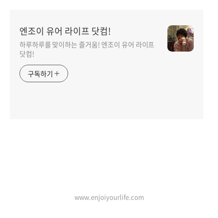
엔조이 유어 라이프 닷컴!
하루하루를 맞이하는 즐거움! 엔조이 유어 라이프
닷컴!
구독하기
인기포스트
www.enjoiyourlife.com