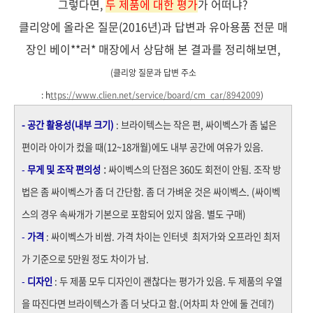
그렇다면,
두 제품에 대한 평가
가 어떠냐?
클리앙에 올라온 질문(2016년)과 답변과 유아용품 전문 매
장인 베이**러* 매장에서 상담해 본 결과를 정리해보면,
(클리앙 질문과 답변 주소
: h
ttps://www.clien.net/service/board/cm_car/8942009
)
- 공간 활용성(내부 크기)
: 브라이텍스는 작은 편, 싸이벡스가 좀 넓은
편이라 아이가 컸을 때(12~18개월)에도 내부 공간에 여유가 있음.
:
-
무게 및
조작 편의성
싸이벡스의 단점은 360도 회전이 안됨. 조작 방
법은 좀 싸이벡스가 좀 더 간단함. 좀 더 가벼운 것은 싸이벡스.
(싸이벡
스의 경우 속싸개가 기본으로 포함되어 있지 않음. 별도 구매)
-
가격
:
싸이벡스가 비쌈. 가격 차이는 인터넷 최저가와 오프라인 최저
가 기준으로 5만원 정도 차이가 남.
-
디자인
: 두 제품 모두 디자인이 괜찮다는 평가가 있음. 두 제품의 우열
을 따진다면 브라이텍스가 좀 더 낫다고 함.(어차피 차 안에 둘 건데?)