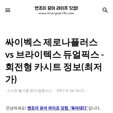
엔
검
메뉴
조
이
유
싸이벡스 제로나플러스
어
라
vs 브라이텍스 듀얼픽스 -
이
회전형 카시트 정보(최저
프
가)
닷
컴!
- 소소한 즐거움 찾기/잡동사니
2017. 8. 26. 16:12
안녕하세요!
엔조이 유어 라이프 닷컴, '육아대디'
입니다.