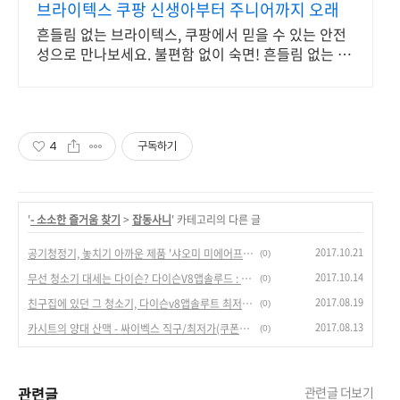
브라이텍스 쿠팡 신생아부터 주니어까지 오래
흔들림 없는 브라이텍스, 쿠팡에서 믿을 수 있는 안전
성으로 만나보세요. 불편함 없이 숙면! 흔들림 없는 카
시트로 우리 아이 외출이 편안해요.
4
구독하기
'
- 소소한 즐거움 찾기
>
잡동사니
' 카테고리의 다른 글
2017.10.21
공기청정기, 놓치기 아까운 제품 '샤오미 미에어프로' 핫딜!
(0)
2017.10.14
무선 청소기 대세는 다이슨? 다이슨V8앱솔루드 : 직구가 국내보다 25만원 싸다.
(0)
2017.08.19
친구집에 있던 그 청소기, 다이슨v8앱솔루트 최저가 직구로 득템! - 가격 정보(좌표)
(0)
2017.08.13
카시트의 양대 산맥 - 싸이벡스 직구/최저가(쿠폰가 300달러) 판매 정보.
(0)
관련글
관련글 더보기