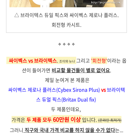
△ 브라이텍스 듀일 픽스와 싸이벡스 제로나 플러스.
회전형 카시트.
싸이벡스 v
s 브라이텍스
.
그리고
'회전형'
이라는 옵
조이와 뉴나
션이 들어가면
비교할 물건들이 별로 없어요
.
제일 눈여겨 본 제품은
싸
이
벡스 제로나 플러스(Cybex Si
rona Plus)
vs
브라이텍
스 듀얼 픽스(Britax Dual f
ix)
두 제품인데요,
60만원 이상
가격은
두 제품 모두
입니다.
(온라인 최저가)
그러니
직구와 국내 가격 비교를 하지 않을 수가 없다
는...