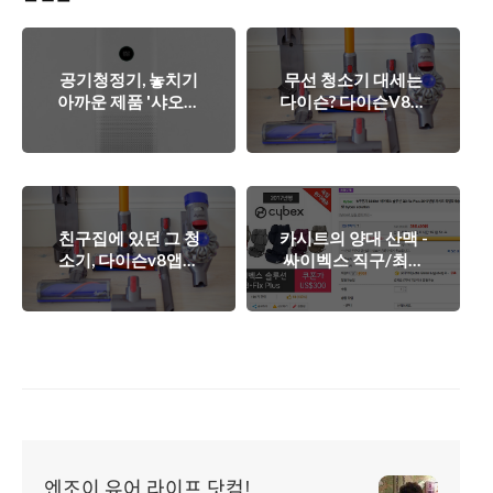
공기청정기, 놓치기
무선 청소기 대세는
아까운 제품 '샤오미
다이슨? 다이슨V8앱
미에어프로' 핫딜!
솔루드 : 직구가 국내
보다 25만원 싸다.
친구집에 있던 그 청
카시트의 양대 산맥 -
소기, 다이슨v8앱솔
싸이벡스 직구/최저
루트 최저가 직구로
가(쿠폰가 300달러)
득템! - 가격 정보(좌
판매 정보.
표)
엔조이 유어 라이프 닷컴!