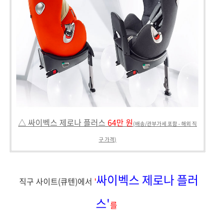
△ 싸이벡스 제로나 플러스
64만 원
(배송/관부가세 포함 - 해외 직
구 가격
)
싸이벡스 제로나 플러
직구 사이트(큐텐)에서
'
스'
를