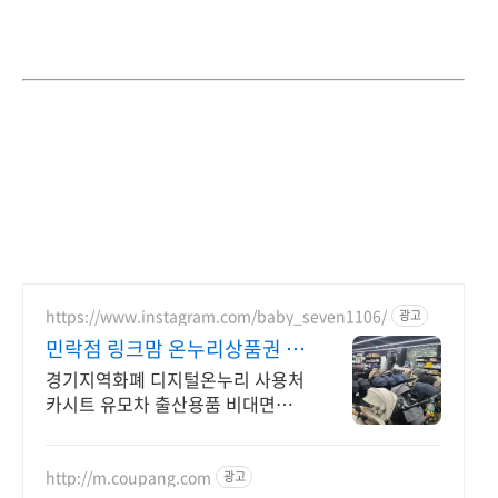
https://www.instagram.com/baby_seven1106/
광고
민락점 링크맘 온누리상품권 최
대 10%할인
경기지역화폐 디지털온누리 사용처
카시트 유모차 출산용품 비대면구
매가능처 온누리상품권 정식 가맹
점
http://m.coupang.com
광고