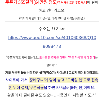
쿠폰가 555달러(64만원 정도/
)
에 판매
관부가세 포함
무료배송
하고 있더라고요.
(최저가 확실하다고 생각됨. 이것 보다 싼 가격은 못봤음.)
주소는
요기
☞
https://www.qoo10.com/su/401060368/Q10
8098473
'
쿠폰가'라고 되어 있는데요,
모바일 앱 결제를 하면서 '쿠폰 적용'을 해야 된다
는
말이에요.
저도 처음엔
몰랐는데 다른 물건(청소기) 사다보니 그렇게 해야
되더라고요.
사이트에 가서
'
장바구니'
에 담아 놓고,
'모바일 앱'으로 접속
한 뒤에
결제/쿠폰적용
을 하면
555달러(64만원)
이에요.
환율이 더 떨어질 수도 있으니.. 나중엔 더 저렴할 지도.^^