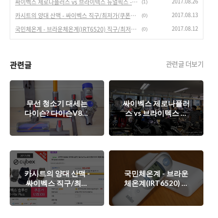
2017.08.26
싸이벡스 제로나플러스 vs 브라이텍스 듀얼픽스 - 회전형 카시트 정보(최저가)
(1)
2017.08.13
카시트의 양대 산맥 - 싸이벡스 직구/최저가(쿠폰가 300달러) 판매 정보.
(0)
2017.08.12
국민체온계 - 브라운체온계(IRT6520) 직구/최저가로 득템!
(0)
관련글
관련글 더보기
무선 청소기 대세는
싸이벡스 제로나플러
다이슨? 다이슨V8앱
스 vs 브라이텍스 듀
솔루드 : 직구가 국내
얼픽스 - 회전형 카시
보다 25만원 싸다.
트 정보(최저가)
카시트의 양대 산맥 -
국민체온계 - 브라운
싸이벡스 직구/최저
체온계(IRT6520) 직
가(쿠폰가 300달러)
구/최저가로 득템!
판매 정보.