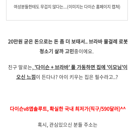
여성분들한테도 무겁지 않다는...(이미지는 다이슨 홈페이지 캡쳐)
20만원 굳은 돈으로는 돈 좀 더 보태서.. 브라바 물걸레 로봇
청소기 살까 고민
중이에요.
친구 말로는,
'다이슨 + 브라바' 풀 가동하면 집에 '이모님'이
오신 느낌
이 든다나? 아이 키우는 집은 필수라고..?
다이슨v8앱솔루트, 확
실한 국내 최저가(직구/590달러)
^^
혹시, 관심있으신 분들 주소는