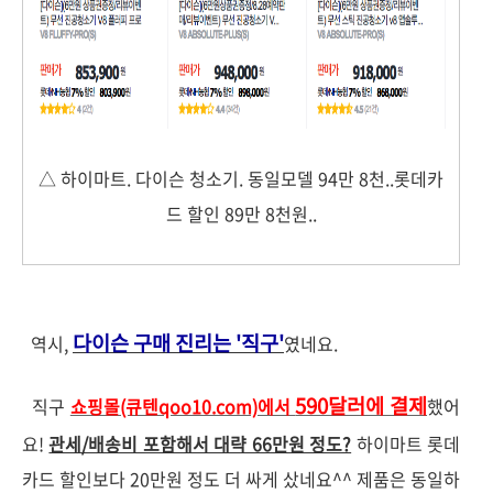
△ 하이마트. 다이슨 청소기. 동일모델 94만 8천..롯데카
드 할인 89만 8천원..
다이슨 구매 진리는
'직구'
역시,
였네요.
590달러에 결제
직구
쇼핑몰(큐텐qoo10.com)에서
했어
요!
관세/배송비 포함해서 대략 66만원 정도?
하이마트 롯데
카드 할인보다 20만원 정도 더 싸게 샀네요^^ 제품은 동일하