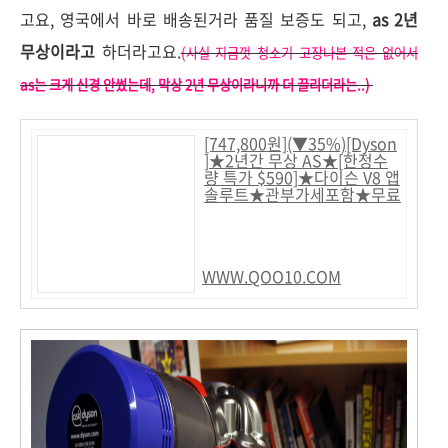
고요, 영국에서 바로 배송된거라 품질 보증도 되고,
as 2년
무상이라고
하더라고요.
(사실 지금껏 청소기 고장나본 적은 없어서
as는 크게 신경 안썼는데, 막상 2년 무상이라니까 더 끌리더라는..)
[747,800원](▼35%)[Dyson
]★2년간 무상 AS★[한정수
량 특가 $590]★다이슨 V8 앱
솔루트★관부가세포함★무료
배송★구입 즉시 발송★돼지
코 증정★ Dyson V8
Absolute
WWW.QOO10.COM