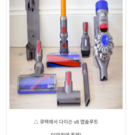
△ 큐텍에서 다이슨 v8 앱솔루트
66만원에 특템!