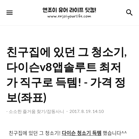
엔
검
메뉴
조
이
유
친구집에 있던 그 청소기,
어
라
다이슨v8앱솔루트 최저
이
가 직구로 득템! - 가격 정
프
보(좌표)
닷
컴!
- 소소한 즐거움 찾기/잡동사니
2017. 8. 19. 14:10
친구집에 있던 그 청소기!
다이슨 청소기 득템
했습니다^^