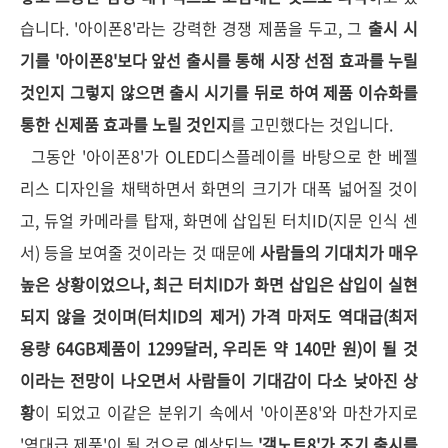
습니다. '아이폰8'라는 강력한 경쟁 제품을 두고, 그
출시 시
기를 '아이폰8'보다 앞선 출시를 통해 시장 선점 효과를 누릴
것인지 그렇지 않으면 출시 시기를 뒤로 하여 제품 이슈화를
통한 신제품 효과를 노릴 것인지
를 고민했다는 것입니다.
그동안
'아이폰8'가 OLED디스플레이를 바탕으로 한 베젤
리스 디자인을 채택하면서 화면의 크기가 대폭 넓어질 것이
고,
듀얼 카메라를 탑재
,
화면에 삽입된 터치ID(지문 인식 센
서) 등을 보여줄 것이라는 것 때문에
사람들의 기대치가 매우
높은 상황이었으나, 최근
터치ID가 화면 삽입은 삽입이 실현
되지 않을 것이며(터치ID의 제거) 가격 마저도 역대급(최저
용량 64GB제품이 1299달러, 우리돈 약 140만 원)이 될 것
이라는 전망이 나오면서 사람들이 기대감이 다소 낮아진 상
황
이 되었고 이같은 분위기 속에서 '아이폰8'와 마찬가지로
'역대급 제품'이 될 것으로 예상되는
'갤노트8'가 조기 출시를