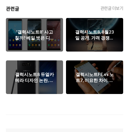
관련글
관련글 더보기
'갤럭시노트8' 사고
갤럭시노트8, 8월23
칠까? 베일 벗은 디자
일 공개. 가격 경쟁력
인과 스펙. 승부는 디
내세워 시장 선점할
테일에서?
까?
갤럭시노트8 듀얼카
갤럭시노트FE vs 노
메라 디자인 논란, 삼
트7, 미묘한 차이. 무
성의 위험한 선택일
엇이 바꼈나?
까?