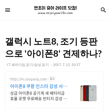
엔
검
메뉴
조
이
유
갤럭시 노트8, 조기 등판
어
라
으로 '아이폰8' 견제하나?
이
- IT 패러다임 읽기/삼성 읽기
2017. 7. 12. 10:27
프
닷
http://m.coupang.com
광고
컴!
아이폰8 쿠팡 인스타 감성 사진
용
상급 아이폰8 공기계 새 배터리급
효율 로켓 무료배송 빈티지 감성 아
이폰8. 인스타 사진용으로도 제격!
책임 환불 보장.