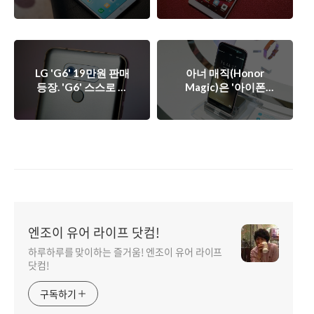
스트(긁고 태우고 구
가격 경쟁력 살아있
부리고)
나?
LG 'G6' 19만원 판매
아너 매직(Honor
등장. 'G6' 스스로 무
Magic)은 '아이폰
덤 파는격?
8'의 미리보기? 확실
히 눈여겨 볼 만 한 제
품.
엔조이 유어 라이프 닷컴!
하루하루를 맞이하는 즐거움! 엔조이 유어 라이프
닷컴!
구독하기