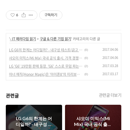
6
구독하기
'
- IT 패러다임 읽기
>
구글 & 다른 기업 읽기
' 카테고리의 다른 글
2017.04.06
LG G6의 한계는 어디일까? - 내구성 테스트(긁고 태우고 구부리고)
(0)
2017.04.06
샤오미 미믹스(Mi Mix) 국내 공식 출시. 가격 경쟁력 살아있나?
(0)
2017.03.28
LG 'G6' 19만원 판매 등장. 'G6' 스스로 무덤 파는격?
(2)
2017.03.17
아너 매직(Honor Magic)은 '아이폰8'의 미리보기? 확실히 눈여겨 볼 만 한 제품.
(0)
관련글
관련글 더보기
LG G6의 한계는 어
샤오미 미믹스(Mi
디일까? - 내구성 테
Mix) 국내 공식 출시.