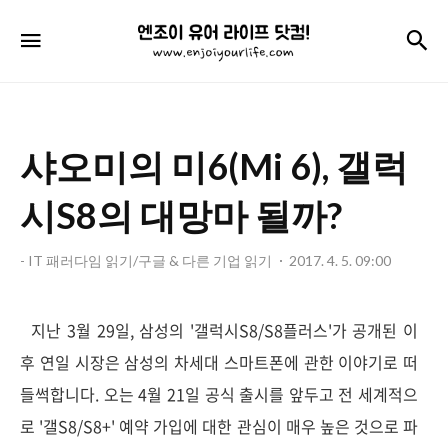
엔
검
메뉴
조
이
유
샤오미의 미6(Mi 6), 갤럭
어
라
시S8의 대망마 될까?
이
- IT 패러다임 읽기/구글 & 다른 기업 읽기
2017. 4. 5. 09:00
프
닷
지난 3월 29일, 삼성의 '갤럭시S8/S8플러스'가 공개된 이
컴!
후 연일 시장은 삼성의 차세대 스마트폰에 관한 이야기로 떠
들썩합니다. 오는 4월 21일 공식 출시를 앞두고 전 세계적으
로 '갤S8/S8+' 예약 가입에 대한 관심이 매우 높은 것으로 파