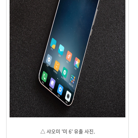
△ 샤오미 '미 6' 유출 사진.