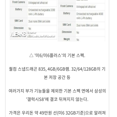
△ '미6/미6플러스'의 기본 스펙.
퀄컴 스냅드래곤 835, 4GB/6GB램. 32/64/128GB의 기
본 저장 공간 등
여러가지 부가 기능들을 제외한 기본 스펙 면에서 삼성의
'갤럭시S8'에 결코 뒤쳐지지 않는다.
가격은 우리돈 약 49만원 선(미6 32GB기준)으로 알려져