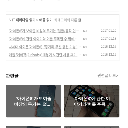
'
- IT 패러다임 읽기
>
애플 읽기
' 카테고리의 다른 글
2017.01.20
'아이폰8'가 보여줄 비장의 무기는 '얼굴/동작 인식' 기능?
(1)
2017.01.18
'아이폰8'에 관한 이야기와 이를 주목할 수 밖에 없는 이유. OLED와 그 너머.
(0)
2016.12.16
차세대 아이폰(아이폰8), '장거리 무선 충전 기능' 실현 가시화. 충전 패러다임 바꾸나?
(0)
2016.12.15
애플 '에어팟(AirPods)' 개봉기 & 간단 사용 후기 - 애플의 강력한 웨어러블 기기.
(0)
관련글
관련글 더보기
'아이폰8'가 보여줄
'아이폰8'에 관한 이
비장의 무기는 '얼굴/
야기와 이를 주목할
동작 인식' 기능?
수 밖에 없는 이유.
OLED와 그 너머.