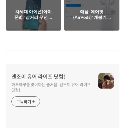
차세대 아이폰(아이
애플 '에어팟
폰8), '장거리 무선 충
(AirPods)' 개봉기 &
전 기능' 실현 가시화.
간단 사용 후기 - 애플
충전 패러다임 바꾸
의 강력한 웨어러블
나?
기기.
엔조이 유어 라이프 닷컴!
하루하루를 맞이하는 즐거움! 엔조이 유어 라이프
닷컴!
구독하기