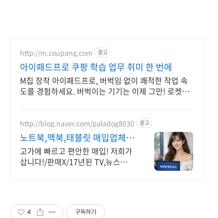
http://m.coupang.com
광고
아이패드프로 쿠팡 학습 업무 취미 한 번에
M칩 장착 아이패드프로, 버벅임 없이 쾌적한 작업 속
도를 경험하세요. 버벅이는 기기는 이제 그만! 로켓배
송으로 만나는 빠릿한 태블릿PC
http://blog.naver.com/paladog8030
광고
노트북,맥북,태블릿 매입업체
저희가 삽니다! 매입O판매X
고가에 빠르고 편안한 매입! 저희가
삽니다!/판매X/17년된 TV,뉴스출현
업체! 저희가 고객님의 노트북/맥
북/태블릿PC(2015년식이후)를 삽
니다!매입해요/판매X
4
구독하기