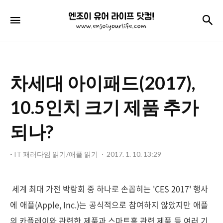
엔
검
메뉴
조
이
유
차세대 아이패드(2017),
어
라
10.5인치 크기 제품 추가
이
되나?
프
닷
- IT 패러다임 읽기/애플 읽기
2017. 1. 10. 13:29
컴!
세계 최대 가전 박람회 중 하나로 손꼽히는 'CES 2017' 행사
에 애플(Apple, Inc.)는 공식적으로 참여하지 않았지만 애플
의 카플레이와 관련한 제품과 스마트홈 관련 제품 등 여러 기