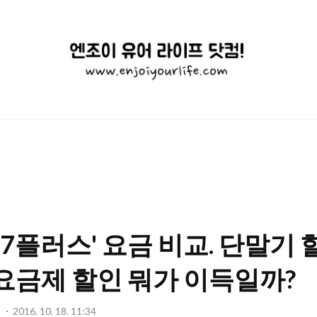
엔
조
이
유
어
라
이
& 7플러스' 요금 비교. 단말기
프
닷
요금제 할인 뭐가 이득일까?
컴!
기
2016. 10. 18. 11:34