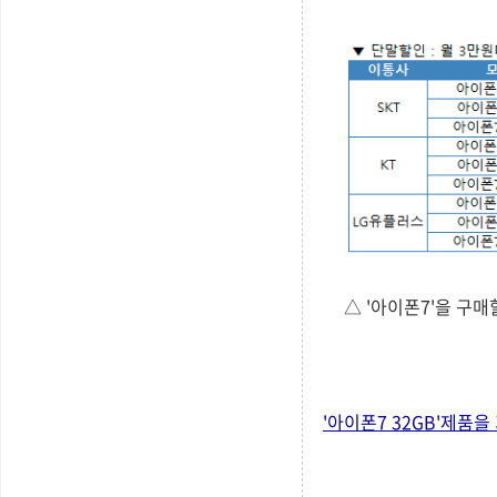
△ '아이폰7'을 구
'아이폰7 32GB'제품