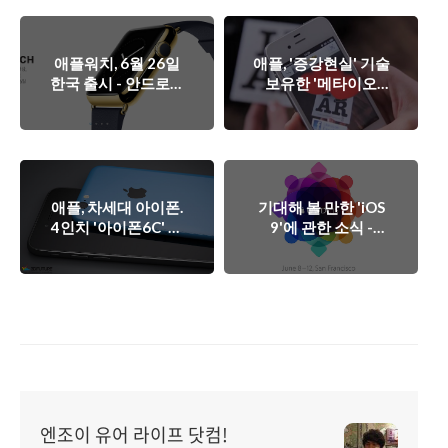
애플워치, 6월 26일
애플, '증강현실' 기술
한국 출시 - 안드로이
보유한 '메타이오
드 스마트워치와 애
(Metaio)' 인수 - '증
플워치, 선택은?
강현실' 경쟁 도화선
되나?
애플, 차세대 아이폰.
기대해 볼 만한 'iOS
4인치 '아이폰6C' 만
9'에 관한 소식 -
드나? - 애플의 실수
'WWDC 2015'가 기
와 증폭되는 의혹.
다려지는 이유.
엔조이 유어 라이프 닷컴!