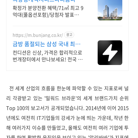
모니
확정가 분양전환 혜택/71㎡ 최고 9
억대(풀옵션포함)/당첨자 발표
7.23(목)
https://m.bunjang.co.kr/
광고
금방 품절되는 삼성 국내 최대
브랜드 중고거래
컨디션은 신상, 가격은 합리적으로
번개장터에서 만나보세요! 전국 각
지에서 올라오는 전국구 최다 상품
매일 10만 개 이상의 신규 상품 업
로드
전 세계 산업의 흐름을 한눈에 파악할 수 있는 지표로써 널
리 각광받고 있는 '밀워드 브라운'의 세계 브랜드가치 순위
Top 100의 보고서가 공개되었습니다. 2014년에 이어 2015
년에도 여전히 IT기업들의 강세가 눈에 띄는 가운데, 작년 한
해 여러가지 이슈를 만들었고, 올해도 여전히 여러 기업에 투
자를 하며 활발한 움직임을 보이고 있는 '알리바바'가 지표에