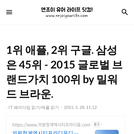
엔
검
메뉴
조
이
유
1위 애플, 2위 구글. 삼성
어
라
은 45위 - 2015 글로벌 브
이
랜드가치 100위 by 밀워
프
드 브라운.
닷
컴!
- IT 패러다임 읽기/애플 읽기
2015. 5. 28. 11:12
https://www.의왕청계역시티프라디움.com
광고
의왕청계역시티프라디움디하