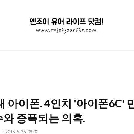
엔
조
이
유
어
라
이
 아이폰. 4인치 '아이폰6C' 만
프
닷
와 증폭되는 의혹.
컴!
기
2015. 5. 26. 09:00