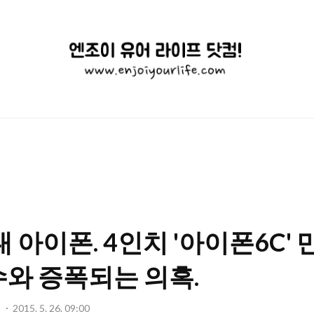
엔
조
이
유
어
라
이
 아이폰. 4인치 '아이폰6C' 만
프
닷
와 증폭되는 의혹.
컴!
기
2015. 5. 26. 09:00