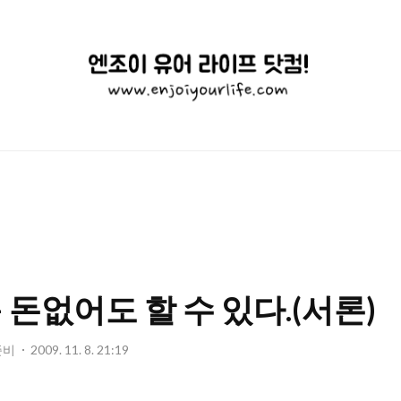
엔
조
이
유
어
라
이
 돈없어도 할 수 있다.(서론)
프
닷
준비
2009. 11. 8. 21:19
컴!