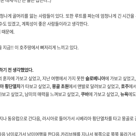
론 대체적인 큰 틀은 잡는다..)
엄청나게 골머리를 앓는 사람들이 있다. 또한 루트를 짜는데 엄청나게 긴 시간을 
 수도 있겠고, 계획성이 좋은 사람들이라고 생각한다.
 때문에.
 지금!! 이 호주땅에서 뼈저리게 느끼고 있다.
하기 전 생각했었다.
의 훈자에 가보고 싶었고,
지난 여행에서 가지 못한
슬로베니아
에 가보고 싶었고
아 횡단열차
가 타보고 싶었고,
몽골 초원
에서 맨발로 달려보고 싶었고,
호주
에서
가보고 싶었고,
남미의 매력을 느껴보고 싶었고,
쿠바
에 가보고 싶었고,
뉴욕
에도
 지나 동유럽으로 간다음,
러시아로 들어가서 시베리아 횡단열차를 타고 몽골로 
다음
남미로가서 남미여행을 한다음,
카리브해를 지나서 북쪽으로 쭉쭉 올라가서