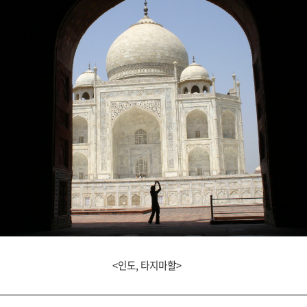
<인도, 타지마할>