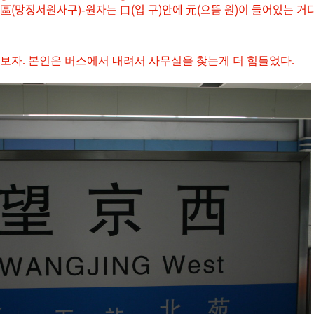
園四區(망징서원사구)-원자는 口(입 구)안에 元(으뜸 원)이 들어있는 거
 보자. 본인은 버스에서 내려서 사무실을 찾는게 더 힘들었다.