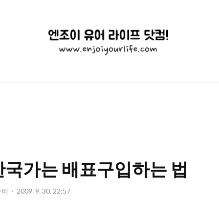
엔
조
이
유
어
라
이
한국가는 배표구입하는 법
프
닷
준비
2009. 9. 30. 22:57
컴!