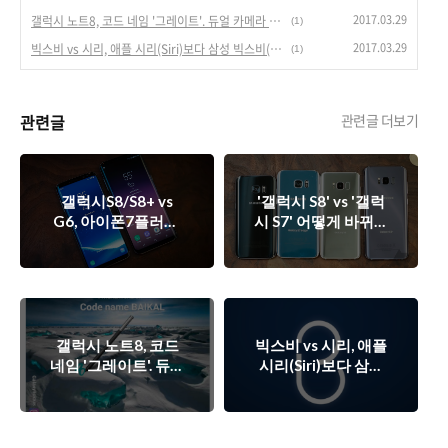
2017.03.29
갤럭시 노트8, 코드 네임 '그레이트'. 듀얼 카메라 탑재한 괴물폰을 준비 중인가?
(1)
2017.03.29
빅스비 vs 시리, 애플 시리(Siri)보다 삼성 빅스비(Bixby)가 더 뛰어난가?
(1)
관련글
관련글 더보기
갤럭시S8/S8+ vs
'갤럭시 S8' vs '갤럭
G6, 아이폰7플러스,
시 S7' 어떻게 바뀌었
구글 픽셀 크기 비교.
나? 신제품 사야할까.
'갤S8'는 베젤리스 경
쟁의 신호탄?
갤럭시 노트8, 코드
빅스비 vs 시리, 애플
네임 '그레이트'. 듀얼
시리(Siri)보다 삼성
카메라 탑재한 괴물
빅스비(Bixby)가 더
폰을 준비 중인가?
뛰어난가?