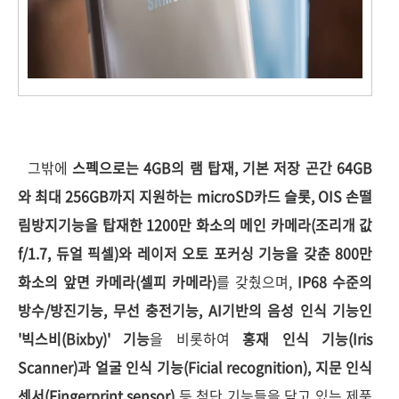
그밖에
스펙으로는 4GB의 램 탑재, 기본 저장 곤간 64GB
와 최대 256GB까지 지원하는 microSD카드 슬롯, OIS 손떨
림방지기능을 탑재한 1200만 화소의 메인 카메라(조리개 값
f/1.7, 듀얼 픽셀)와 레이저 오토 포커싱 기능을 갖춘 800만
화소의 앞면 카메라(셀피 카메라)
를 갖췄으며,
IP68 수준의
방수/방진기능, 무선 충전기능, AI기반의 음성 인식 기능인
'빅스비(Bixby)' 기능
을 비롯하여
홍재 인식 기능(Iris
Scanner)과 얼굴 인식 기능(Ficial recognition), 지문 인식
센서(Fingerprint sensor)
등 첨단 기능들을 담고 있는 제품