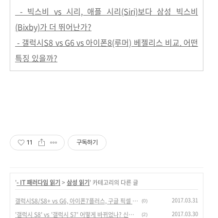
- 빅스비 vs 시리, 애플 시리(Siri)보다 삼성 빅스비
(Bixby)가 더 뛰어난가?
- 갤럭시S8 vs G6 vs 아이폰8(루머) 베젤리스 비교. 어떤
특징 있을까?
11
구독하기
'
- IT 패러다임 읽기
>
삼성 읽기
' 카테고리의 다른 글
2017.03.31
갤럭시S8/S8+ vs G6, 아이폰7플러스, 구글 픽셀 크기 비교. '갤S8'는 베젤리스 경쟁의 신호탄?
(0)
2017.03.30
'갤럭시 S8' vs '갤럭시 S7' 어떻게 바뀌었나? 신제품 사야할까.
(2)