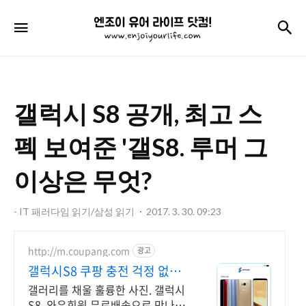
엔
검
메뉴
조
이
유
갤럭시 S8 공개, 최고 스
어
라
펙 보여준 '갤S8. 루머 그
이
이상은 무엇?
프
닷
- IT 패러다임 읽기/삼성 읽기
2017. 3. 30. 09:23
컴!
http://m.coupang.com
광고
갤럭시S8 쿠팡 충전 걱정 없이
하루 종일
갤러리를 채울 훌륭한 사진. 갤럭시
S8, 와우회원 무료배송으로 만나보