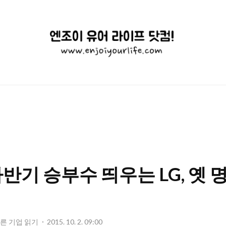
엔
조
이
유
어
라
이
', 하반기 승부수 띄우는 LG, 옛
프
닷
컴!
다른 기업 읽기
2015. 10. 2. 09:00