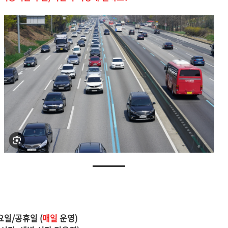
요일/공휴일 (
매일
운영)