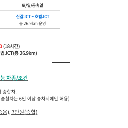
토/일/공휴일
신갈JCT ~ 호법JCT
총 26.9km 운영
0
(18시간)
법JCT(총 26.9km)
능 차종/조건
및 승합차.
하 습합차는 6인 이상 승차시에만 허용)
용), 7만원(승합)