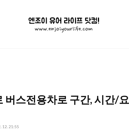
엔
조
이
유
어
라
이
 버스전용차로 구간, 시간/요
프
닷
컴!
. 12. 21:55