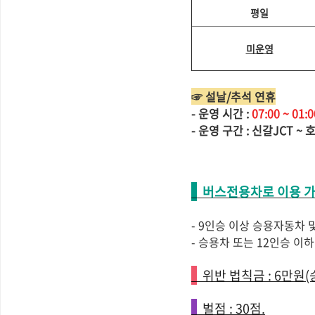
평일
미운영
☞ 설날/추석 연휴
- 운영 시간 :
07:00 ~ 01:0
- 운영 구간 : 신갈JCT ~ 호
버스전용차로 이용 가
- 9인승 이상 승용자동차 
- 승용차 또는 12인승 이
위반 법칙금 : 6만원(승
벌점 : 30점.