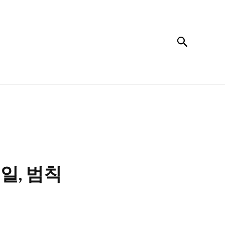
검색
일, 범칙