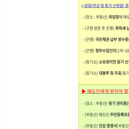
< 당일(잔금 및 등기 신청일
) 
- (장소 : 부동산)
위임장
에 매
- (구청 방문 후 은행)
취득세 
- (은행)
국민채권 납부 영수증
-
(은행)
정부수입인지
(1억~1
- (등기소)
소유권이전 등기 신
- (등기소)
대봉투 및 우표
(등기
▶ 매도인에게 받아야 할
- (장소 : 부동산)
등기 권리증(
- (부동산) 매도인
주민등록초
-
(부동산)
인감 증명서
(부동산