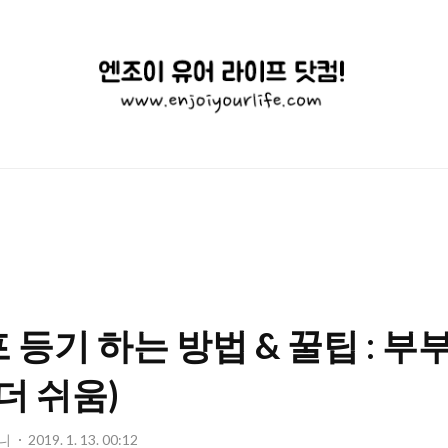
엔
조
이
유
어
라
이
 등기 하는 방법 & 꿀팁 : 부
프
닷
더 쉬움)
컴!
니
2019. 1. 13. 00:12