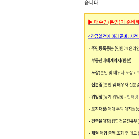
습니다.
▶ 매수인(본인)이 준비해
< 잔금일 전에 미리 준비 : 사전 
- 주민등록등본 (
민원24 온라인
-
부동산매매계약서(원본)
-
도장
(본인 및 배우자 도장 /
-
신분증
(본인 및 배우자 신분증
-
위임장
(등기 위임장 -
인터넷
-
토지대장
(매매 주택 대지권등
-
건축물대장
(집합건물전유부(아
-
채권 매입 금액
조회 후 메모 