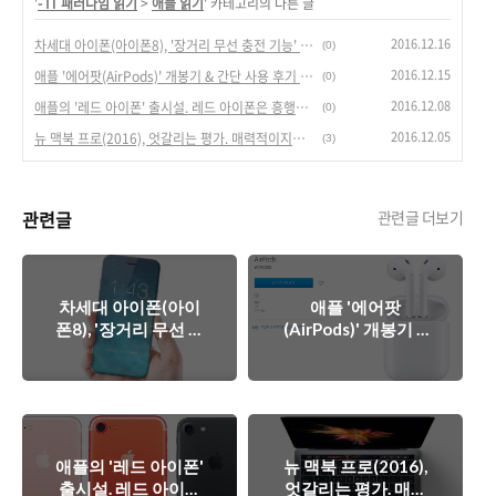
'
- IT 패러다임 읽기
>
애플 읽기
' 카테고리의 다른 글
2016.12.16
차세대 아이폰(아이폰8), '장거리 무선 충전 기능' 실현 가시화. 충전 패러다임 바꾸나?
(0)
2016.12.15
애플 '에어팟(AirPods)' 개봉기 & 간단 사용 후기 - 애플의 강력한 웨어러블 기기.
(0)
2016.12.08
애플의 '레드 아이폰' 출시설. 레드 아이폰은 흥행의 기폭제 될까?
(0)
2016.12.05
뉴 맥북 프로(2016), 엇갈리는 평가. 매력적이지만 부담스러운 맥북프로.
(3)
관련글
관련글 더보기
차세대 아이폰(아이
애플 '에어팟
폰8), '장거리 무선 충
(AirPods)' 개봉기 &
전 기능' 실현 가시화.
간단 사용 후기 - 애플
충전 패러다임 바꾸
의 강력한 웨어러블
나?
기기.
애플의 '레드 아이폰'
뉴 맥북 프로(2016),
출시설. 레드 아이폰
엇갈리는 평가. 매력