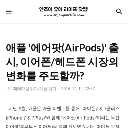
엔
검
메뉴
조
이
유
애플 '에어팟(AirPods)' 출
어
라
시, 이어폰/헤드폰 시장의
이
변화를 주도할까?
프
닷
- IT 패러다임 읽기/애플 읽기
2016. 12. 14. 12:57
컴!
지난 9월, 애플은 가을 이벤트를 통해 '아이폰7 & 7플러스
(iPhone 7 & 7Plus)'와 함께 '에어팟(Air Pods)'이라는 무선
이어팟(블루투스 이어폰)을 함께 선보였습니다. 아이폰 못지