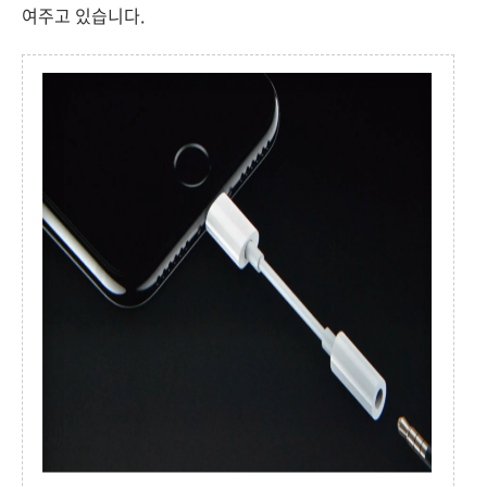
여주고 있습니다.