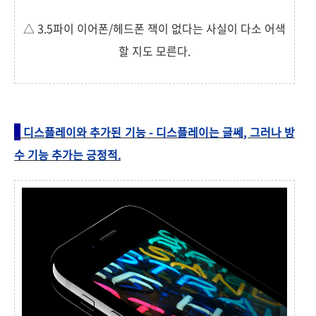
△ 3.5파이 이어폰/헤드폰 잭이 없다는 사실이 다소 어색
할 지도 모른다.
디스플레이와 추가된 기능 - 디스플레이는 글쎄, 그러나 방
수 기능 추가는 긍정적.