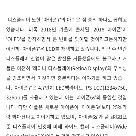
디스플레이 또한 '아이폰7'의 아쉬운 점 중의 하나로 꼽히고
있습니다. 비록 2018년 가을에 출시된 '2018 아이폰'이
'OLED'를 장착하면서 큰 변화를 맞이할 것이라고는하지만
여전히 '아이폰7'은 LCD를 채택하고 있습니다. 최근 수 년간
디스플레이 산업이 많은 발전을 거듭했음에도 불구하고 애
플은 여전히 '레티나 디스플레이(Retina Display)'의 우수성
을 강조하면서 이것이면 충분하다는 이야기를 하고 있습니
다. '아이폰7'은 4.7인치 LED백라이트 IPS LCD(1334x750,
326ppi)를 사용하고 있는데 이는 '아이폰6s'와 동일한 것입
니다. 다만 애플은 새로운 아이폰이 '아이폰6s'보다 25%가
량 밝아졌다고 이야기하고 있으며, '아이폰6s'가 풀 sRGB표
준 디스플레이 인것에 비해 와이드 컬러 디스플레이(Wide