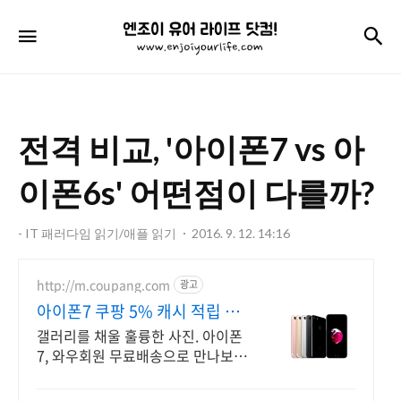
엔
검
메뉴
조
이
유
전격 비교, '아이폰7 vs 아
어
라
이폰6s' 어떤점이 다를까?
이
- IT 패러다임 읽기/애플 읽기
2016. 9. 12. 14:16
프
닷
http://m.coupang.com
광고
컴!
아이폰7 쿠팡 5% 캐시 적립 혜
택
갤러리를 채울 훌륭한 사진. 아이폰
7, 와우회원 무료배송으로 만나보세
요. 휴대폰, 다채로운 컬러와 섬세한
디자인으로 당신의 개성을 표현하