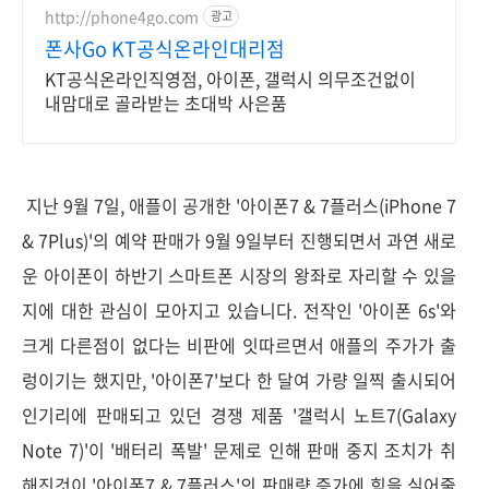
세요.
http://phone4go.com
광고
폰사Go KT공식온라인대리점
KT공식온라인직영점, 아이폰, 갤럭시 의무조건없이
내맘대로 골라받는 초대박 사은품
지난 9월 7일, 애플이 공개한 '아이폰7 & 7플러스(iPhone 7
& 7Plus)'의 예약 판매가 9월 9일부터 진행되면서 과연 새로
운 아이폰이 하반기 스마트폰 시장의 왕좌로 자리할 수 있을
지에 대한 관심이 모아지고 있습니다. 전작인 '아이폰 6s'와
크게 다른점이 없다는 비판에 잇따르면서 애플의 주가가 출
렁이기는 했지만, '아이폰7'보다 한 달여 가량 일찍 출시되어
인기리에 판매되고 있던 경쟁 제품 '갤럭시 노트7(Galaxy
Note 7)'이 '배터리 폭발' 문제로 인해 판매 중지 조치가 취
해진것이 '아이폰7 & 7플러스'의 판매량 증가에 힘을 실어줄