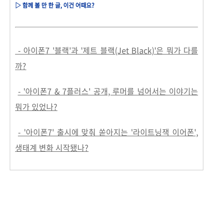
▷ 함께 볼 만 한 글, 이건 어때요?
- 아이폰7 '블랙'과 '제트 블랙(Jet Black)'은 뭐가 다를
까?
- '아이폰7 & 7플러스' 공개, 루머를 넘어서는 이야기는
뭐가 있었나?
- '아이폰7' 출시에 맞춰 쏟아지는 '라이트닝잭 이어폰',
생태계 변화 시작됐나?