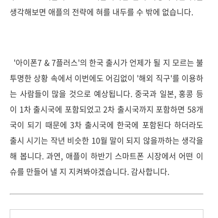
생각해보면 애플의 전략에 혀를 내두를 수 밖에 없습니다.
'아이폰7 & 7플러스'의 한국 출시가 언제가 될 지 모르는 불
투명한 상황 속에서 이번에도 어김없이 '해외 직구'를 이용하
는 사람들이 많을 것으로 예상됩니다. 중국과 일본, 홍콩 등
이 1차 출시국에 포함되었고 2차 출시국까지 포함하면 58개
국이 되기 때문에 3차 출시국에 한국에 포함된다 하더라도
출시 시기는 작년 비슷한 10월 말이 되지 않을까하는 생각을
해 봅니다. 과연, 애플이 하반기 스마트폰 시장에서 어떤 이
슈를 만들어 낼 지 지켜봐야겠습니다. 감사합니다.