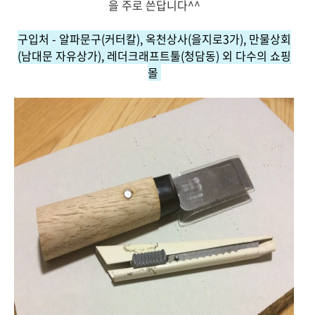
을 주로 쓴답니다^^
구입처 - 알파문구(커터칼), 옥천상사(을지로3가), 만물상회
(남대문 자유상가), 레더크래프트툴(청담동) 외 다수의 쇼핑
몰