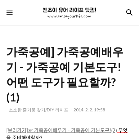
엔
검
메뉴
조
이
유
가죽공예] 가죽공예배우
어
라
기 - 가죽공예 기본도구!
이
어떤 도구가 필요할까?
프
(1)
닷
컴!
- 소소한 즐거움 찾기/DIY 라이프
2014. 2. 2. 19:58
[보러가기]
☞
가죽공예배우기 - 가죽공예 기본도구!(2)
무엇
을
준비해야할까?