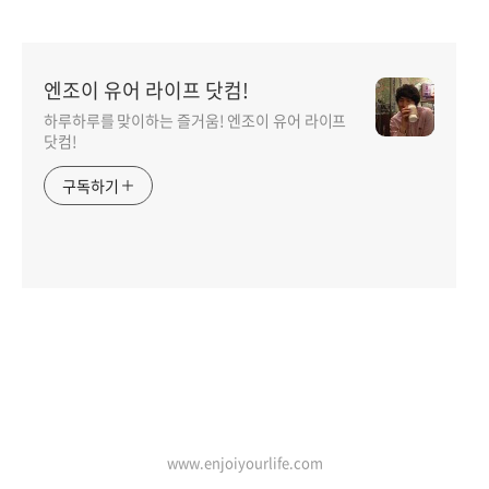
엔조이 유어 라이프 닷컴!
하루하루를 맞이하는 즐거움! 엔조이 유어 라이프
닷컴!
구독하기
인기포스트
www.enjoiyourlife.com