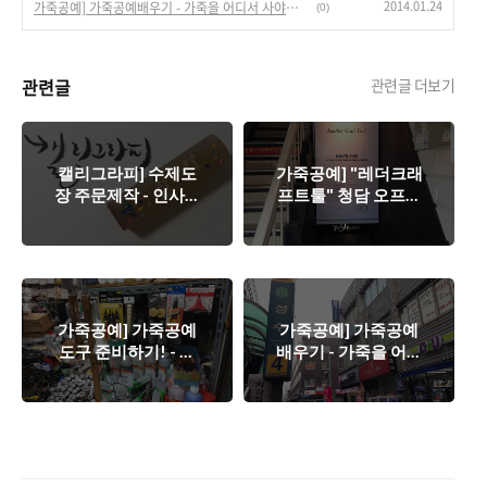
2014.01.24
가죽공예] 가죽공예배우기 - 가죽을 어디서 사야할까? 성수동 가죽 거리를 가다.
(0)
관련글
관련글 더보기
캘리그라피] 수제도
가죽공예] "레더크래
장 주문제작 - 인사동
프트툴" 청담 오프라
쌈지길 "새김소리(캘
인 매장 방문! - 가죽
리존)"
공예 입문!
가죽공예] 가죽공예
가죽공예] 가죽공예
도구 준비하기! - 남
배우기 - 가죽을 어디
대문 만물상회(상사)
서 사야할까? 성수동
에 가다
가죽 거리를 가다.