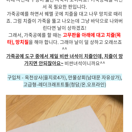
서 꼭 필요한 판입니다.
가죽공예를 하면서 꿰멜 곳에 치즐을 대고 나무 망치로 때리
죠. 그럼 치즐이 가죽을 뚫고 나오는데 그냥 바닥으로 나와버
린다면 날이 상하겠죠!
그래서, 가죽공예를 할 때는
고무판을 아래에 대고 치즐(목
타), 망치질
을 해야 합니다. 그래야 날이 덜 상하고 오래쓰죠
^^
가죽공예 도구 중에서 제일 비싼 녀석이 치즐인데, 치즐이 망
가지면 안되잖아요~
비싼녀석이니까요^^
구입처 - 옥천상사(을지로4가), 만물상회(남대문 자유상가),
고급형-레더크래프트툴(청담/온.오프라인)