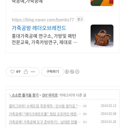
죽공예,가죽공예
https://blog.naver.com/bombs77
광고
가죽공방 레더오브레전드
홍대가죽공예 연구소, 가방및 패턴
전문교육, 가죽카빙연구, 제대로 배
워보실분 환영
49
구독하기
'
- 소소한 즐거움 찾기
>
DIY 라이프
' 카테고리의 다른 글
2014.02.12
캘리그라피] 수제도장 주문제작 - 인사동 쌈지길 "새김소리(캘리존)"
(4)
2014.02.08
가죽공예] "레더크래프트툴" 청담 오프라인 매장 방문! - 가죽공예 입문!
(6)
2014.01.26
가죽공예] 가죽공예 도구 준비하기! - 남대문 만물상회(상사)에 가다
(1)