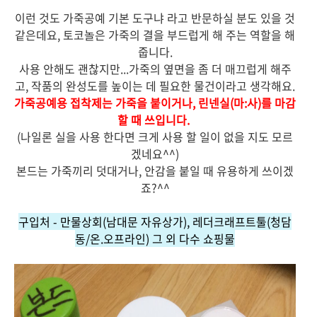
이런 것도 가죽공예 기본 도구냐 라고 반문하실 분도 있을 것
같은데요, 토코놀은 가죽의 결을 부드럽게 해 주는 역할을 해
줍니다.
사용 안해도 괜찮지만...가죽의 옆면을 좀 더 매끄럽게 해주
고, 작품의 완성도를 높이는 데 필요한 물건이라고 생각해요.
가죽공예용 접착제는 가죽을 붙이거나,
린넨실(마:사)를 마감
할 때 쓰입니다.
(나일론 실을 사용 한다면 크게 사용 할 일이 없을 지도 모르
겠네요^^)
본드는 가죽끼리 덧대거나, 안감을 붙일 때 유용하게 쓰이겠
죠?^^
구입처 - 만물상회(남대문 자유상가), 레더크래프트툴(청담
동/온.오프라인) 그 외 다수 쇼핑물