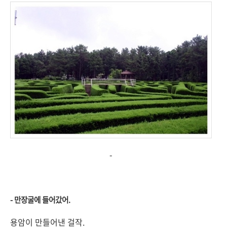
-
- 만장굴에 들어갔어.
용암이 만들어낸 걸작.