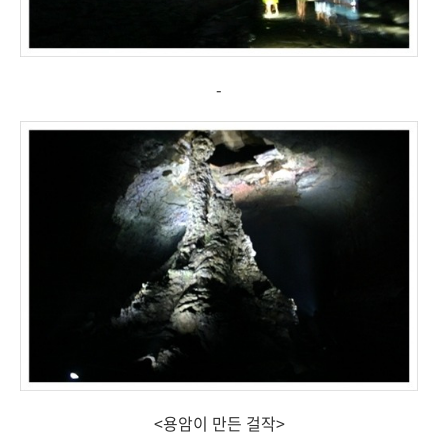
-
<용암이 만든 걸작>