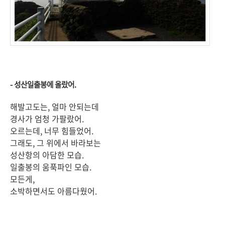
- 성산일출봉에 올랐어.
해발고도는, 얼마 안되는데
경사가 엄청 가팔랐어.
오르는데, 너무 힘들었어.
그래도, 그 위에서 바라보는
성산항의 아담한 모습.
일출봉의 움푹파인 모습.
모든게,
소박하면서도 아름다웠어.