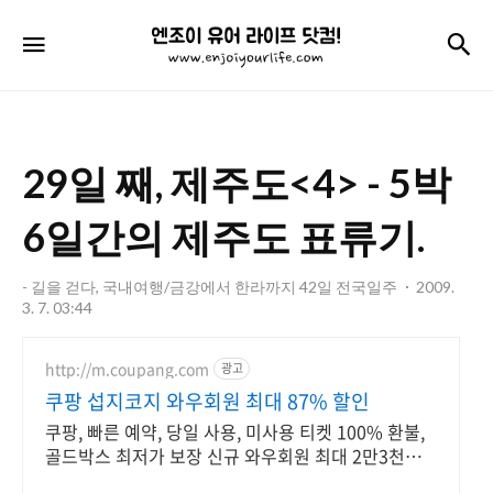
엔
검
메뉴
조
이
유
29일 째, 제주도<4> - 5박
어
라
6일간의 제주도 표류기.
이
- 길을 걷다, 국내여행/금강에서 한라까지 42일 전국일주
2009.
프
3. 7. 03:44
닷
http://m.coupang.com
광고
컴!
쿠팡 섭지코지 와우회원 최대 87% 할인
쿠팡, 빠른 예약, 당일 사용, 미사용 티켓 100% 환불,
골드박스 최저가 보장 신규 와우회원 최대 2만3천원
쿠폰팩+5% 추가적립 혜택! 여행도 이제 쿠팡에서!