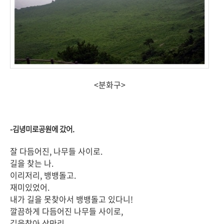
<분화구>
-김녕미로공원에 갔어.
잘 다듬어진, 나무들 사이로.
길을 찾는 나.
이리저리, 뱅뱅돌고.
재미있었어.
내가 길을 못찾아서 뱅뱅돌고 있다니!
깔끔하게 다듬어진 나무들 사이로,
길을찾아 삼만리.