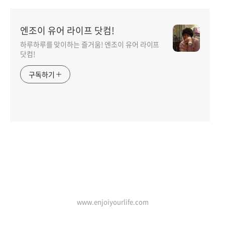
엔조이 유어 라이프 닷컴!
하루하루를 맞이하는 즐거움! 엔조이 유어 라이프
닷컴!
구독하기
인기포스트
www.enjoiyourlife.com