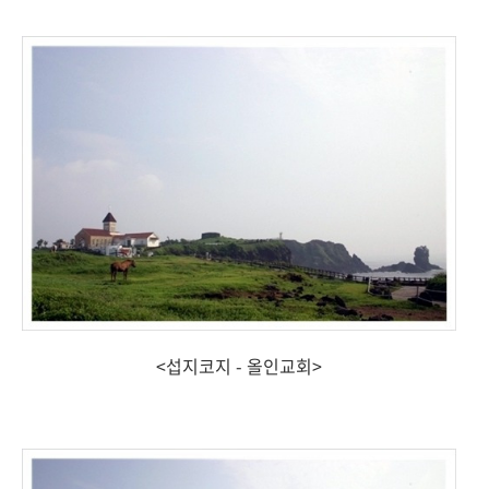
<섭지코지 - 올인교회>