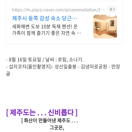
https://m.place.naver.com/accommodation/122
광고
6740854
제주시 동쪽 감성 숙소 당근민
박
세화해변 도보 10분 독채 펜션! 온
가족이 함께 즐기기 좋은 자연 속 단
체 숙소 오션뷰 민박집에서 자쿠지,
사우나 그리고 수영장까지 한 번에
즐기세요
- 8월 16일 토요일 / 날씨 : 흐림, 소나기.
- 섭지코지(올인촬영지)- 성산일출봉 - 김녕미로공원 - 만장
굴
[ 제주도는 . . . 신비롭다 ]
[ 화산이 만들어낸 제주도 . . .
그곳은,