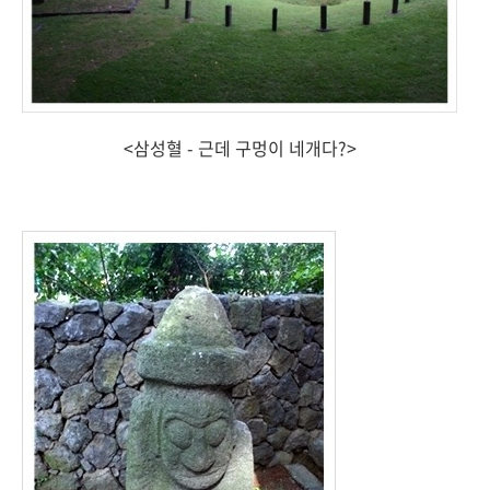
<삼성혈 - 근데 구멍이 네개다?>