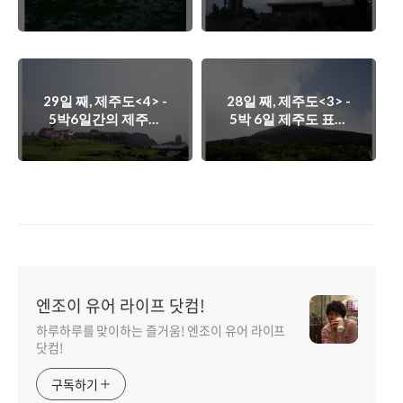
기.
29일 째, 제주도<4> -
28일 째, 제주도<3> -
5박6일간의 제주도
5박 6일 제주도 표류
표류기.
기.
엔조이 유어 라이프 닷컴!
하루하루를 맞이하는 즐거움! 엔조이 유어 라이프
닷컴!
구독하기