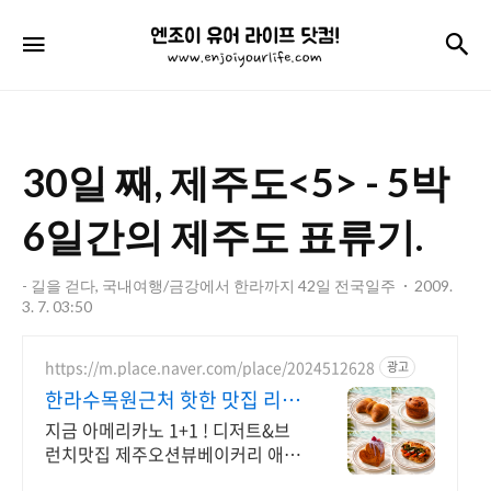
엔
검
메뉴
조
이
유
30일 째, 제주도<5> - 5박
어
라
6일간의 제주도 표류기.
이
- 길을 걷다, 국내여행/금강에서 한라까지 42일 전국일주
2009.
프
3. 7. 03:50
닷
https://m.place.naver.com/place/2024512628
광고
컴!
한라수목원근처 핫한 맛집 리뷰
인증된 핫플!별점4.83
지금 아메리카노 1+1 ! 디저트&브
런치맛집 제주오션뷰베이커리 애월
카페 라망드제주