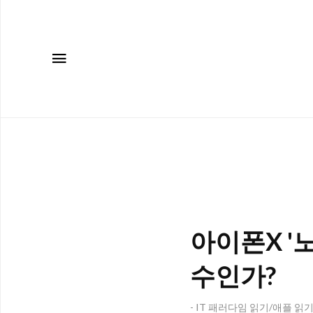
메뉴
아이폰X '노
수인가?
- IT 패러다임 읽기/애플 읽