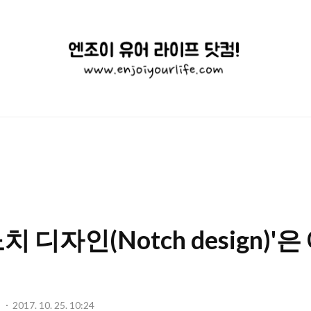
엔
조
이
유
어
라
이
치 디자인(Notch design)'
프
닷
컴!
기
2017. 10. 25. 10:24