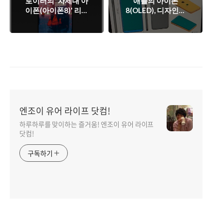
로이터의 '차세대 아
애플의 아이폰
이폰(아이폰8)' 리포
8(OLED), 디자인은
트. 배터리 수명 혁신
LG G6와 비슷하나?
이룰까?
엔조이 유어 라이프 닷컴!
하루하루를 맞이하는 즐거움! 엔조이 유어 라이프
닷컴!
구독하기