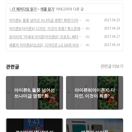
'
- IT 패러다임 읽기
>
애플 읽기
' 카테고리의 다른 글
2017.04.25
아이폰8, 돌풍 넘어선 쓰나미급 영향? 화면/디자인 바뀐 아이폰이 몰고 올 변화.
(0)
2017.04.18
아이폰8(아이폰X) 디자인, 이것이 최종? 폭스콘에서 유출된 도면.
(0)
2017.04.17
로이터의 '차세대 아이폰(아이폰8)' 리포트. 배터리 수명 혁신 이룰까?
(0)
2017.04.14
애플의 아이폰8(OLED), 디자인은 LG G6와 비슷하나?
(4)
관련글
관련글 더보기
아이폰8, 돌풍 넘어선
아이폰8(아이폰X) 디
쓰나미급 영향? 화면/
자인, 이것이 최종? 폭
디자인 바뀐 아이폰
스콘에서 유출된 도
이 몰고 올 변화.
면.