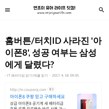
엔
검
메뉴
조
이
유
홈버튼/터치ID 사라진 '아
어
라
이폰8', 성공 여부는 삼성
이
에게 달렸다?
프
닷
- IT 패러다임 읽기/애플 읽기
2017. 4. 18. 09:05
컴!
http://m.coupang.com
광고
아이폰8 쿠팡 믿고 구매하세요
상급 아이폰8 공기계 새 배터리급
효율 로켓 무료배송 바로 사용 가능