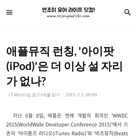
엔
검
메뉴
조
이
유
애플뮤직 런칭, '아이팟
어
라
(iPod)'은 더 이상 설 자리
이
가 없나?
프
닷
- IT 패러다임 읽기/애플 읽기
2015. 7. 2. 09:00
컴!
지난 6월 8일, 애플은 연례 개발자 회의인 'WWDC
2015(WorldWide Developer Conference 2015)'에서 기
존의 '아이튠즈 라디오(iTunes Radio)'와 '비츠뮤직(Beats