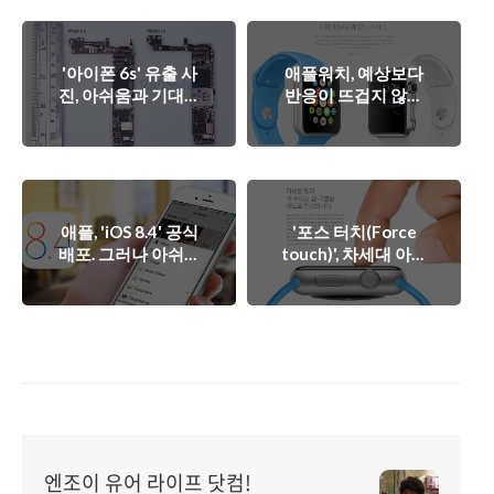
'아이폰 6s' 유출 사
애플워치, 예상보다
진, 아쉬움과 기대를
반응이 뜨겁지 않은
남겼다.
이유.
애플, 'iOS 8.4' 공식
'포스 터치(Force
배포. 그러나 아쉬움
touch)', 차세대 아이
이 남는 'iOS 8.4'.
폰(iPhone 6s)의 핵
심 기술.
엔조이 유어 라이프 닷컴!