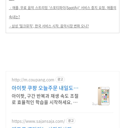
- 애플, 무료 음악 스트리밍 '스포티파이(Spotify)' 서비스 중지 요청. 애플의
속내는?
- 삼성 '밀크뮤직', 한국 서비스 시작. 음악시장 변화 오나?
http://m.coupang.com
광고
아이팟 쿠팡 오늘주문 내일도착
로켓배송
아이팟, 구간 반복과 재생 속도 조절
로 효율적인 학습을 시작하세요. 운
동, 등하굣길도 부담 없이! 와우회원
무제한 무료배송으로 편리하게 만
나보세요.
https://www.sajansaja.com/
광고