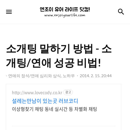
엔
검
메뉴
조
이
유
소개팅 말하기 방법 - 소
어
라
개팅/연애 성공 비법!
이
- 연애의 정석/연애 심리와 상식, 노하우
2014. 2. 15. 20:44
프
닷
http://www.lovecody.co.kr
광고
컴!
설레는만남이 있는곳 러브코디
이상형찾기 채팅 동네 실시간 등 차별화 채팅