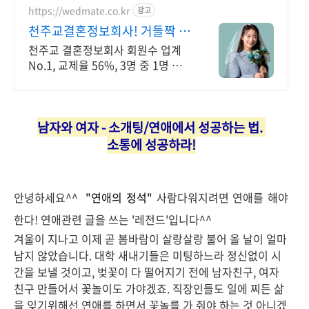
https://wedmate.co.kr
광고
천주교결혼정보회사! 거들짝 이
상형 프로필 무료 받아보기
천주교 결혼정보회사 회원수 업계
No.1, 교제율 56%, 3명 중 1명 지
인소개
남자와
여자 - 소개팅/연애에서
성공하는 법.
소통에 성공하라!
안녕하세요^^
"연애의 정석"
사람다워지려면 연애를 해야
한다! 연애관련 글을 쓰는 '레전드'입니다^^
겨울이 지나고 이제 곧 봄바람이 살랑살랑 불어 올 날이 얼마
남지 않았습니다.
대학 새내기들은 미팅하느라 정신없이 시
간을 보낼 것이고, 벚꽃이 다 떨어지기 전에 남자친구, 여자
친구 만들어서 꽃놀이도 가야겠죠. 직장인들도 일에 찌든 삶
을 잊기위해선 연애를 하면서 꽃놀를 가 줘야 하는 것 아니겠