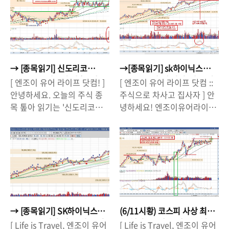
년) 9월 이후, 헬스케어섹터
2017년 5월 6일에 언급한 적
서 수익을 내고 있다는 측면
수로 자리잡고 있기도합니다.
(제약/바이오)의 강세가 이어
이 있는데요, 그 당시 장기간
에서 매우 안정적인 종목으로
최근 며칠 동안 긍정적인 주
지면서 셀트 3형제, 신라젠을
박스권에 갇혀 있기 때문에
각광을 받기도 했는데요, 지
가 흐름을 보여주고 있는
비롯한 여러 종목들의 주가가
강한 상승을 보여줄 가능성이
금은 주가가 크게 하락하면서
LGD가 과연 앞으로 어떤 흐
급등했는데요, 최근에는 의료
높다고 이야기 했습니다.(관
많은 투자자들의 원성을 사고
름을 보여줄 것인지, 살펴보
기기, 개발 등 제약/바이오 관
련 글 ☞ 한화케미칼. 기지캐
있기도 합니다. 그렇다면, (고
도록 할게요. LG디스플레이
→ [종목읽기] 신도리코
→[종목읽기] sk하이닉스
련 산업을 영위하는 기업들의
켜는 화학 업종, 주식 전망
점대비) 반토막난 한전의 주
(023220)바닥 다지기, 기다
(029530), 박스권 탈출! 제
(000660) 추세 점검. 반등 시
[ 엔조이 유어 라이프 닷컴! ]
[ 엔조이 유어 라이프 닷컴 ::
주가도 주목을 받고 있습니
은?) 공교롭게도 5월 중순부
대로 평가 받을 시점왔나?
점 왔나?
가. 이제 반등을 할 것인가? ..
림의 끝은 어디일..
안녕하세요. 오늘의 주식 종
주식으로 차사고 집사자 ] 안
다. 그 중에서도 최근에 주가
터 주가가 본격 상승하기 시
목 톺아 읽기는 '신도리코
녕하세요! 엔조이유어라이프
급등락을 보여주었던 '바이오
작하면서 25000원이던 주가
(029530)'을 살펴볼까합니
닷컴, 오늘의 주식 종목 톺아
톡스텍'에 다시 한 번 관심가
가 9월 중순에는 약 50%정도
다. 신도리코는 복사기, 복합
보기는 SK하이닉스(000660)
져볼 만 한 시기가 왔다는 생
상승한 38600원을 찍었습니
기 등 사무용품 시장에서 꽤
입니다. 사실 한동안 주식 종
각이 듭니다. 바이오톡스텍의
다. 그렇지만 9월 말에 미국에
나 인지도가 있는 회사인데
목 분석 글을 쓰지 않았는데,
경우 셀트리온에 의한 피인수
서 '태양광 세이프가드' 이슈
요, 오늘(1월 24일) 장중
지난해 마지막 글이 작년
설로 인해 주가가 급등(2연속
가 터지면서 주가가 28000원
11.3% 상승, 종가는 8.98%
(2017년) 10월 16일에 썼던
상한가)했는데요, 주가 급등
대까지 하락하다가 12월 말
상승한 71,900원에 마감을
하이닉스에 관한 글이었습니
에 따라 거래소에서는 바이오
부터 다시 상승을 하고 있는
했습니다. 신도리코는 제가
다(해당 글 ☞ SK하이닉스 전
톡스텍과 셀트리온에 '주가
데요, 최근에 미국에서 '태양
→ [종목읽기] SK하이닉스
(6/11시황) 코스피 사상 최
한동안 '관심종목'에 넣어두
량 매도. 나는 여기까지만).
급등 사유'와 '셀트리온의 바
광 세이프가드'가 발동됐다는
(000660) 전량 매도. 나는 여
고 행진 속, 매수/매도 고민?
[ Life is Travel, 엔조이 유어
[ Life is Travel, 엔조이 유어