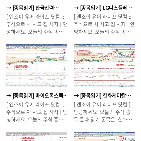
→ [종목읽기] 한국전력
→ [종목읽기] LG디스플레
(015750), 주가 바닥? 반등
이(034220), 주가 바닥다지
[ 엔조이 유어 라이프 닷컴 ::
[ 엔조이 유어 라이프 닷컴 ::
할까?
기 끝났나?
주식으로 차 사고 집 사자 ] 안
주식으로 차 사고 집 사자 ] 안
녕하세요! 오늘의 주식 종목
녕하세요. 오늘의 주식 종목
톺아 읽기에서는 '한국전력
톺아 읽기는 'LG디스플레이
(015750)'의 현재 주가 상황
(034220)'입니다. 작년,
과 향후 흐름이 어떻게 이어
2017년에는 LG이노텍과 LG
질 것인지 살펴볼까합니다.
전자, 지주회사인 LG 등이 큰
한전의 경우 2016년 말부터
폭의 주가 상승을 보여주었지
지속적으로 주가가 흘러내리
만 유독 LG디스플레이는 오
기 시작했고, 잠시 횡보 흐름
를 듯 말 듯한 흐름을 보여주
을 보였지만 2017년 후반부
면서 많은 사람들의 애간장을
→ [종목읽기] 바이오톡스텍
→ [종목읽기] 한화케미칼
터 또 다시 흘러내리기 시작
태웠습니다. 특히 스마트폰
(086040), 셀트리온 인수설
(009830), 다시 오르는 주가.
[ 엔조이 유어 라이프 닷컴 ::
[ 엔조이 유어 라이프 닷컴 ]
하면서 2016년 고점 대비 반
시장에 불고 있는 OLED디스
로 인한 급등락. 이제 어디
태양광 세이프가드가 복병?
주식으로 차 사고 집 사자 ] 안
안녕하세요. 오늘의 주식 종
토막 수준으로 주가가 내려
플레이 바람과 함께 LG디스
로?
녕하세요. 오늘의 주식 종목
목 톺아 읽기 종목은 '한화케
앉은 상황입니다. 배당을 많
플레이가 수혜를 입을 것이라
톺아 읽기는 바이오톡스텍
미칼(009830)'입니다. 한화
이 주는 대표적인 종목이고,
는 전망이 있기도하지만 애플
(086040)입니다. 작년(2017
케미칼의 경우 제가 지난
전기를 독점적으로 공급하면
(Apple, Inc.)과의 관계가 변