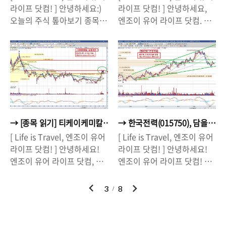
고 관찰을 하고 있었는데요, 1
2017년 10월 10일 종가(8만
기까지만..
지금은 매수 타임.
이오톡스텍 인수설'에 ..
소식이 전해지면서 이..
라이프 닷컴! ] 안녕하세요:)
라이프 닷컴! ] 안녕하세요,
월 초에 박스권 하단을 이탈
8700원) 7% 상승을 하면서
오늘의 주식 톺아보기 종목은
엔조이 유어 라이프 닷컴. 주
하면서 개미털기가 나온 후,
마감을 했길래, 오버슈팅이라
SK하이닉스(000660) 입니
식 시장 톺아 읽기 입니다 :)
박스권 돌파까지 주가가 가파
고 생각하고 보유하고 있던
다. 반도체 관련 종목들은 작
박스권 탈출에 성공하며 사상
르게 상승했습니다. 박스권을
주식을 전량 매도(10월 11일)
년 말(12월 26일)에 포스팅
최고치를 경신했던 코스피
돌파해서 상승했다는 것은 앞
했다는 글을 남겼습니다. 공
한 적이 있는데요(관련글 ☞
(kospi)가 5월 말/6월 초 잠
으로 주가가 탄력을 받아 추
교롭게도 10월 11일 장중 최
반도체 관련주에 관심을?), 지
시 숨고르기를 한 뒤, 옵션만
가 상승을 할 여력이 있다는
고점(9만 300원)을 찍고 그
난 1년 동안 삼성전자와 SK
기일(6월 8일) 이후 또 한차례
것인데요, 신도리코는 그동안
이후로 횡보/하락을 거듭하고
하이닉스를 포함한 반도체 관
크게 상승하면서 6월 9일 금
저평가 받아왔다는 점에서 최
있습니다. 2017년 10월 이후,
련 종목들이 엄청난 상승세를
요일 종가 기준 사상 최고치
소한 얼마까지 상승할 수 있
지금까지 약 3개월동안 횡보/
→ [종목 읽기] 티케이케미칼
→ 한국전력(015750), 담을
보여주었습니다(일부 종목 제
기록(2381.69)을 갈아치웠습
을 것인지를 한 번 살펴보도
하락을 보이고 있기에..
(104480), 주가 상승 초입?
까 버릴까? 문재인정부 출범
[ Life is Travel, 엔조이 유어
[ Life is Travel, 엔조이 유어
외). 반도체 관련 지난 포스팅
니다. 지난 4월 이후(2120p),
대한해운 후광 입을까?
과 한전 주가.
록 하겠습니다. 신도리코
라이프 닷컴! ] 안녕하세요!
라이프 닷컴! ] 안녕하세요!
(12월26일)에서 저는 SK하이
무서운 상승세를 보여주면서
(02953..
엔조이 유어 라이프 닷컴, 종
엔조이 유어 라이프 닷컴! 입
닉스를 보유하고 있다고 언급
두 달여만에 250p, 10%이상
목 톺아 읽기 입니다.오늘은
니다. 오늘은 한국전력
한 적이 있는데요, 지난 수요
오르면서 조정 국면에 돌입할
티케이케미칼(104480)에 대
(015760)의 최근 주가 흐름
이
다
3
8
일(2017년 10월 11일) 마지
것이라는 이야기가 많은데요,
해서 살펴볼까 합니다. 티케
과 향후 전망에 대해서 살펴
전
음
막까지 들고있던 물량을 전량
조정이 오더라도 '상승을 위
이케미칼의 경우 최근 '대한
볼까합니다. 한국전력의 경우
매도 했습니다. 반도체 업황
한 조정'이 될 지, 아니면 상승
해운(005880)'에 대한 지분
2012년 저점 21000~22000