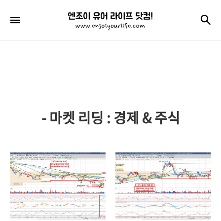
엔
검
메뉴
조
이
유
어
라
- 마켓 리딩 : 경제 & 주식
이
프
닷
컴!