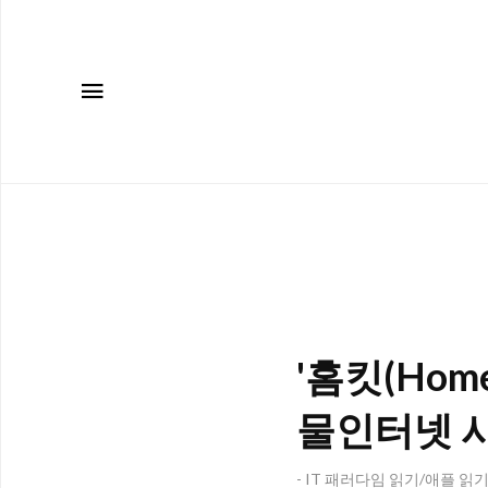
메뉴
'홈킷(Hom
물인터넷 
- IT 패러다임 읽기/애플 읽