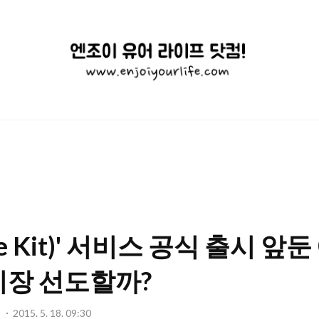
엔
조
이
유
어
라
이
e Kit)' 서비스 공식 출시 앞둔 
프
닷
시장 선도할까?
컴!
기
2015. 5. 18. 09:30