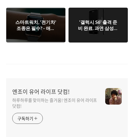
스마트워치, '전기차'
'갤럭시 S6' 출격 준
조종은 필수? - 애플
비 완료. 과연 삼성은
워치에 '테슬라'담았
애플을 따돌릴 수 있
다.
을까?
엔조이 유어 라이프 닷컴!
하루하루를 맞이하는 즐거움! 엔조이 유어 라이프
닷컴!
구독하기