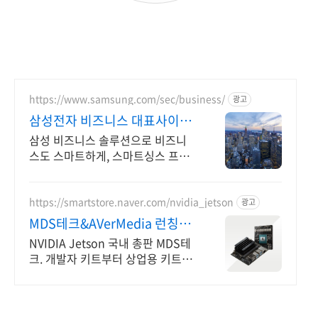
https://www.samsung.com/sec/business/
광고
삼성전자 비즈니스 대표사이트
본사 공식 운영 견적문의
삼성 비즈니스 솔루션으로 비즈니
스도 스마트하게, 스마트싱스 프로
솔루션
https://smartstore.naver.com/nvidia_jetson
광고
MDS테크&AVerMedia 런칭기
념할인이벤트
NVIDIA Jetson 국내 총판 MDS테
크. 개발자 키트부터 상업용 키트까
지