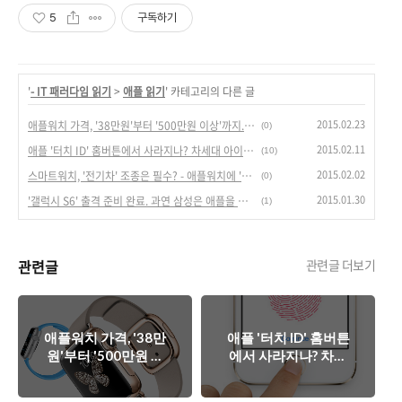
5
구독하기
'
- IT 패러다임 읽기
>
애플 읽기
' 카테고리의 다른 글
2015.02.23
애플워치 가격, '38만원'부터 '500만원 이상'까지. 살 만한 가치 있나?
(0)
2015.02.11
애플 '터치 ID' 홈버튼에서 사라지나? 차세대 아이폰(iPhone 6s or 7) 변하나?
(10)
2015.02.02
스마트워치, '전기차' 조종은 필수? - 애플워치에 '테슬라'담았다.
(0)
2015.01.30
'갤럭시 S6' 출격 준비 완료. 과연 삼성은 애플을 따돌릴 수 있을까?
(1)
관련글
관련글 더보기
애플워치 가격, '38만
애플 '터치 ID' 홈버튼
원'부터 '500만원 이
에서 사라지나? 차세
상'까지. 살 만한 가치
대 아이폰(iPhone 6s
있나?
or 7) 변하나?