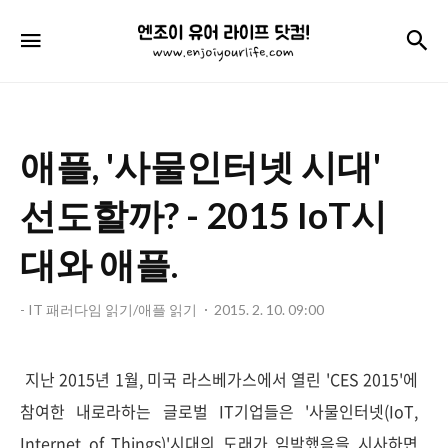
엔
검
메뉴
조
이
유
애플, '사물인터넷 시대'
어
라
선도할까? - 2015 IoT시
이
대와 애플.
프
닷
- IT 패러다임 읽기/애플 읽기
2015. 2. 10. 09:00
컴!
지난 2015년 1월, 미국 라스베가스에서 열린 'CES 2015'에
참여한 내로라하는 글로벌 IT기업들은 '사물인터넷(IoT,
Internet of Things)'시대의 도래가 임박했음을 시사하면