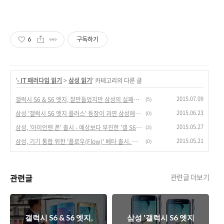
6
구독하기
'
- IT 패러다임 읽기
>
삼성 읽기
' 카테고리의 다른 글
2015.07.09
갤럭시 S6 & S6 엣지, 잘만들었지만 삼성의 실패작으로 남을까?
(5)
2015.06.23
삼성 '갤럭시 S6 엣지 플러스' 등장이 과연 삼성에게 득이 될까?
(0)
2015.05.27
삼성, '아이언맨 폰' 출시 - 예상보다 부진한 '갤 S6 & 엣지' 판매에 도움 될까?
(3)
2015.05.21
삼성, 기기 통합 위한 '플로우(Flow)' 베타 출시. 강력한 삼성 생태계 구축될까? - 애플 생태계에 맞서는 삼성.
(0)
관련글
관련글 더보기
갤럭시 S6 & S6 엣지,
삼성 '갤럭시 S6 엣지