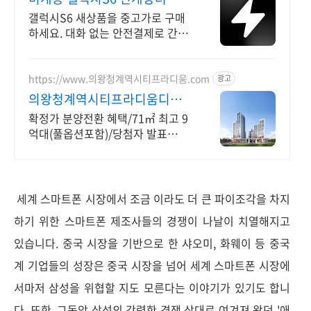
내 최대 브랜드 중고거래
갤럭시S6 새상품을 중고가로 구매
하세요. 대화 없는 안전결제로 간편
하게! 전국 각지에서 올라오는 전국
구 최다 상품 매일 10만 개 이상의
신규 상품 업로드
https://www.의왕청계역시티프라디움.com
광고
의왕청계역시티프라디움디하
모니
확정가 분양전환 혜택/71㎡ 최고 9
억대(풀옵션포함)/당첨자 발표
7.23(목)
세계 스마트폰 시장에서 조금 이라도 더 큰 파이조각을 차지
하기 위한 스마트폰 제조사들의 경쟁이 나날이 치열해지고
있습니다. 중국 시장을 기반으로 한 샤오미, 화웨이 등 중국
계 기업들의 성장은 중국 시장을 넘어 세계 스마트폰 시장에
서마저 삼성을 위협할 지도 모른다는 이야기가 있기도 합니
다. 또한, 그동암 삼성의 강력한 경쟁 상대로 여겨져 왔던 '애