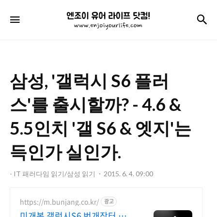
엔
검
메뉴
조
이
유
삼성, '갤럭시 S6 플러
어
라
스'를 출시할까? - 4.6 &
이
5.5인치 '갤 S6 & 엣지'는
프
득인가 실인가.
닷
컴!
- IT 패러다임 읽기/삼성 읽기
2015. 6. 4. 09:00
https://m.bunjang.co.kr/
광고
미개봉 갤럭시S6 번개장터 국