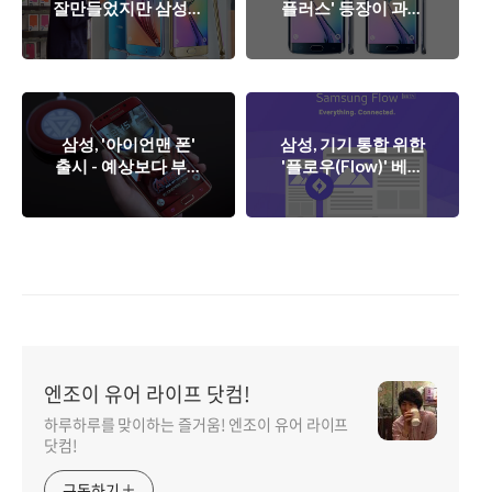
잘만들었지만 삼성의
플러스' 등장이 과연
실패작으로 남을까?
삼성에게 득이 될까?
삼성, '아이언맨 폰'
삼성, 기기 통합 위한
출시 - 예상보다 부진
'플로우(Flow)' 베타
한 '갤 S6 & 엣지' 판
출시. 강력한 삼성 생
매에 도움 될까?
태계 구축될까? - 애
플 생태계에 맞서는
삼성.
엔조이 유어 라이프 닷컴!
하루하루를 맞이하는 즐거움! 엔조이 유어 라이프
닷컴!
구독하기