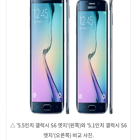
△ '5.5인치 갤럭시 S6 엣지'(왼쪽)와 '5.1인치 갤럭시 S6
엣지'(오른쪽) 비교 사진.