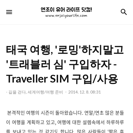
엔
검
메뉴
조
이
유
태국 여행, '로밍'하지말고
어
라
'트래블러 심' 구입하자 -
이
Traveller SIM 구입/사용
프
닷
- 길을 걷다, 세계여행/여행 준비
2014. 12. 8. 08:31
컴!
본격적인 여행의 시즌이 돌아왔습니다. 연말/연초 많은 분들
이 여행을 계획하고 있고, 여행에 대한 설렘속에서 하루하루
를 보내고 있는 것 같기도 합니다.
많은 사람들이 '짧은 휴