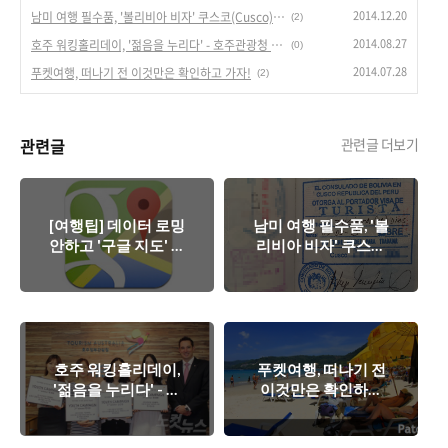
2014.12.20
남미 여행 필수품, '볼리비아 비자' 쿠스코(Cusco)에서 받기.
(2)
2014.08.27
호주 워킹홀리데이, '젊음을 누리다' - 호주관광청 '유스캠페인 최종 4인'
(0)
2014.07.28
푸켓여행, 떠나기 전 이것만은 확인하고 가자!
(2)
관련글
관련글 더보기
[여행팁] 데이터 로밍
남미 여행 필수품, '볼
안하고 '구글 지도' 이
리비아 비자' 쿠스코
용하는 방법
(Cusco)에서 받기.
호주 워킹홀리데이,
푸켓여행, 떠나기 전
'젊음을 누리다' - 호
이것만은 확인하고
주관광청 '유스캠페
가자!
인 최종 4인'