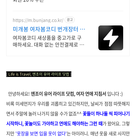
https://m.bunjang.co.kr/
광고
미개봉 여자봄코디 번개장터 국
내 최대 브랜드 중고거래
여자봄코디 새상품을 중고가로 구
매하세요. 대화 없는 안전결제로 간
편하게! 전국 각지에서 올라오는 전
국구 최다 상품 매일 10만 개 이상
의 신규 상품 업로드
[
Life is Travel,
엔조이 유어 라이프 닷컴
]
안녕하세요!
엔조이 유어 라이프 닷컴, 여자 연애 지침서
입니다 :)
비록 미세먼지가 우리를 괴롭히고 있긴하지만, 날씨가 점점 따뜻해지
면서 주말에 놀러 나가지 않을 수가 없죠^^
꽃들이 하나둘 씩 피어나기
시작하니, 꽃놀이도 가야하고 연애도 해야하는 그런 때
가 왔어요. 그렇
지만
'옷장을 보면 입을 옷이 없다'
는 아이러니. 매년 옷을 새로 사지만