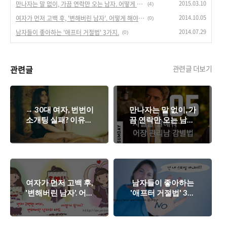
2015.03.10
만나자는 말 없이, 가끔 연락만 오는 남자. 어떻게 할까?
(4)
2014.10.05
여자가 먼저 고백 후, '변해버린 남자'. 어떻게 해야할까?
(0)
2014.07.29
남자들이 좋아하는 '애프터 거절법' 3가지.
(0)
관련글
관련글 더보기
→ 30대 여자, 번번이
만나자는 말 없이, 가
소개팅 실패? 이유가
끔 연락만 오는 남자.
뭘까? 성공하려면 어
어떻게 할까?
떻게?
여자가 먼저 고백 후,
남자들이 좋아하는
'변해버린 남자'. 어떻
'애프터 거절법' 3가
게 해야할까?
지.