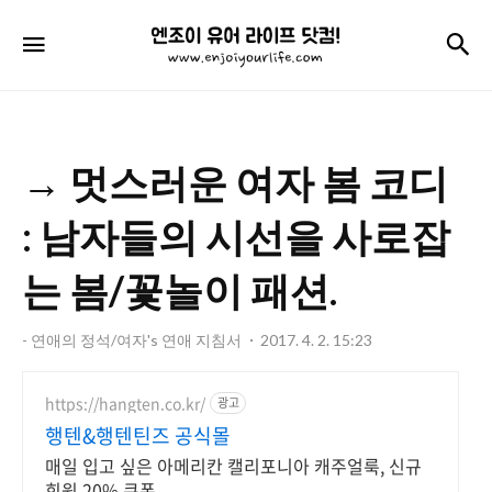
엔
검
메뉴
조
이
유
→ 멋스러운 여자 봄 코디
어
라
: 남자들의 시선을 사로잡
이
는 봄/꽃놀이 패션.
프
닷
- 연애의 정석/여자's 연애 지침서
2017. 4. 2. 15:23
컴!
https://hangten.co.kr/
광고
행텐&행텐틴즈 공식몰
매일 입고 싶은 아메리칸 캘리포니아 캐주얼룩, 신규
회원 20% 쿠폰