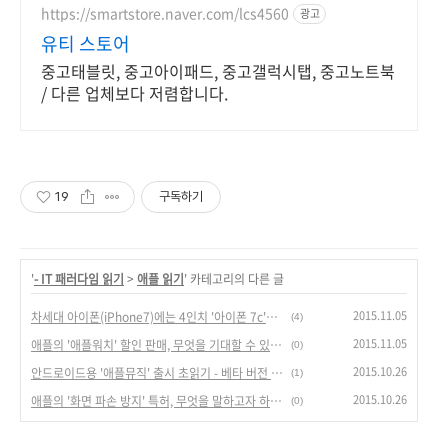
https://smartstore.naver.com/lcs4560
광고
유티 스토어
중고태블릿, 중고아이패드, 중고갤럭시탭, 중고노트북
/ 다른 업체보다 저렴합니다.
19
구독하기
'
- IT 패러다임 읽기
>
애플 읽기
' 카테고리의 다른 글
2015.11.05
차세대 아이폰(iPhone7)에는 4인치 '아이폰 7c'가 포함되나?
(4)
2015.11.05
애플의 '애플워치' 할인 판매, 무엇을 기대할 수 있나?
(0)
2015.10.26
안드로이드용 '애플뮤직' 출시 초읽기 - 베타 버전 공개, 'Android OS'에서 성공할까?
(1)
2015.10.26
애플의 '화면 파손 방지' 특허, 무엇을 말하고자 하는가?
(0)