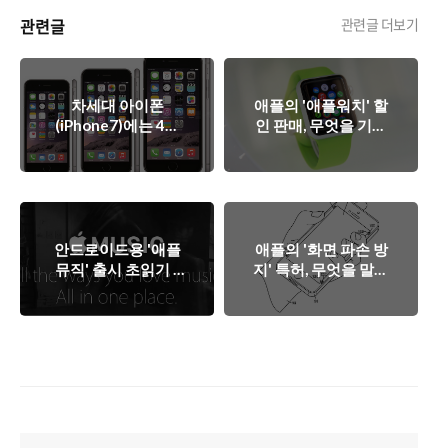
관련글
관련글 더보기
차세대 아이폰
애플의 '애플워치' 할
(iPhone7)에는 4인
인 판매, 무엇을 기대
치 '아이폰 7c'가 포
할 수 있나?
함되나?
안드로이드용 '애플
애플의 '화면 파손 방
뮤직' 출시 초읽기 -
지' 특허, 무엇을 말하
베타 버전 공개,
고자 하는가?
'Android OS'에서 성
공할까?