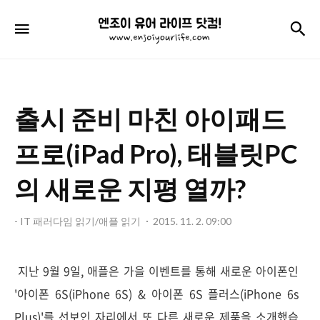
엔
검
메뉴
조
이
유
출시 준비 마친 아이패드
어
라
프로(iPad Pro), 태블릿PC
이
의 새로운 지평 열까?
프
닷
- IT 패러다임 읽기/애플 읽기
2015. 11. 2. 09:00
컴!
지난 9월 9일, 애플은 가을 이벤트를 통해 새로운 아이폰인
'아이폰 6S(iPhone 6S) & 아이폰 6S 플러스(iPhone 6s
Plus)'를 선보인 자리에서 또 다른 새로운 제품을 소개했습