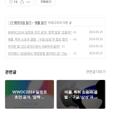
13
구독하기
'
- IT 패러다임 읽기
>
애플 읽기
' 카테고리의 다른 글
2014.05.25
WWDC2014 일정표 초안 공개. '깜짝 발표' 있을까?
(0)
2014.05.20
애플, 특허 소송과 결별 - '구글/삼성'과 협상,협의 통해 문제 해결.
(0)
2014.05.16
아이폰 앱, 안드로이드에서 사용하게 될까?
(2)
2014.05.15
아이패드, iOS8에서 '화면분할 멀티태스킹' 기능 추가 되나?
(2)
관련글
관련글 더보기
WWDC2014 일정표
애플, 특허 소송과 결
초안 공개. '깜짝 발
별 - '구글/삼성'과 협
표' 있을까?
상,협의 통해 문제 해
결.