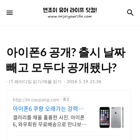
엔
검
메뉴
조
이
유
아이폰6 공개? 출시 날짜
어
라
빼고 모두다 공개됐나?
이
- IT 패러다임 읽기/애플 읽기
2014. 5. 19. 21:36
프
닷
http://m.coupang.com
광고
컴!
아이폰6 쿠팡 오래가는 강력한
배터리
갤러리를 채울 훌륭한 사진. 아이폰
6, 와우회원 무료배송으로 만나보세
요. 휴대폰, 다채로운 컬러와 섬세한
디자인으로 당신의 개성을 표현하