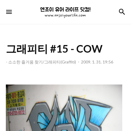
엔
검
메뉴
조
이
유
그래피티 #15 - COW
어
라
- 소소한 즐거움 찾기/그래피티(Graffiti)
2009. 1. 31. 19:56
이
프
닷
컴!