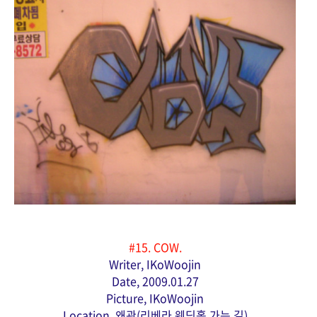
#15
. COW.
Writer, IKoWoojin
Date, 2009.01.27
Picture, IKoWoojin
Location, 왜관(리베라 웨딩홀 가는 길)