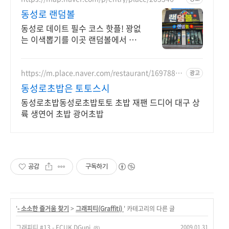
41
동성로 랜덤볼
동성로 데이트 필수 코스 핫플! 꽝없
는 이색뽑기를 이곳 랜덤볼에서 만
나보세요
https://m.place.naver.com/restaurant/16978806
광고
06
동성로초밥은 토토스시
동성로초밥동성로초밥토토 초밥 재팬 드디어 대구 상
륙 생연어 초밥 광어초밥
공감
구독하기
'
- 소소한 즐거움 찾기
>
그래피티(Graffiti)
' 카테고리의 다른 글
2009.01.31
그래피티 #13 - FCUK DGuni
(8)