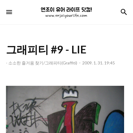
엔
검
메뉴
조
이
유
그래피티 #9 - LIE
어
라
- 소소한 즐거움 찾기/그래피티(Graffiti)
2009. 1. 31. 19:45
이
프
닷
컴!